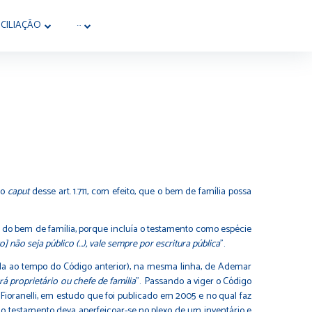
CILIAÇÃO
···
no
caput
desse art. 1.711, com efeito, que o bem de família possa
 do bem de família, porque incluía o testamento como espécie
] não seja público (…), vale sempre por escritura pública
”.
nda ao tempo do Código anterior), na mesma linha, de Ademar
rá proprietário ou chefe de família
”. Passando a viger o Código
Fioranelli, em estudo que foi publicado em 2005 e no qual faz
a, o testamento deva aperfeiçoar-se no plexo de um inventário e