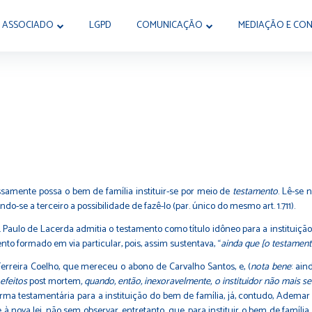
 ASSOCIADO
LGPD
COMUNICAÇÃO
MEDIAÇÃO E CON
ssamente possa o bem de família instituir-se por meio de
testamento
. Lê-se 
o-se a terceiro a possibilidade de fazê-lo (par. único do mesmo art. 1.711).
aulo de Lacerda admitia o testamento como título idôneo para a instituição
nto formado em via particular, pois, assim sustentava, “
ainda que [o testamento
ira Coelho, que mereceu o abono de Carvalho Santos, e, (
nota bene
: ai
efeitos
post mortem
, quando, então, inexoravelmente, o instituidor não mais se
ma testamentária para a instituição do bem de família, já, contudo, Ademar 
 à nova lei, não sem observar, entretanto, que, para instituir o bem de famíli