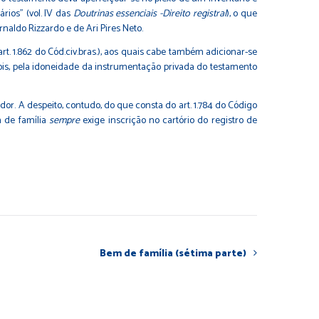
rios” (vol. IV das
Doutrinas essenciais -Direito registral
), o que
rnaldo Rizzardo e de Ari Pires Neto.
t. 1.862 do Cód.civ.bras.), aos quais cabe também adicionar-se
 pois, pela idoneidade da instrumentação privada do testamento
or. A despeito, contudo, do que consta do art. 1.784 do Código
m de família
sempre
exige inscrição no cartório do registro de
Bem de família (sétima parte)