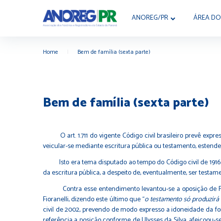
ANOREG/PR
ÁREA DO
Home
|
Bem de família (sexta parte)
Bem de família (sexta parte)
O art. 1.711 do vigente Código civil brasileiro prevê expre
veicular-se mediante escritura pública ou testamento, estendend
Isto era tema disputado ao tempo do Código civil de 1916. P
da escritura pública, a despeito de, eventualmente, ser testame
Contra esse entendimento levantou-se a oposição de Ferre
Fioranelli, dizendo este último que “
o testamento só produzirá 
civil de 2002, prevendo de modo expresso a idoneidade da for
referência a posição conforme de Ulysses da Silva, afeiçoou-se