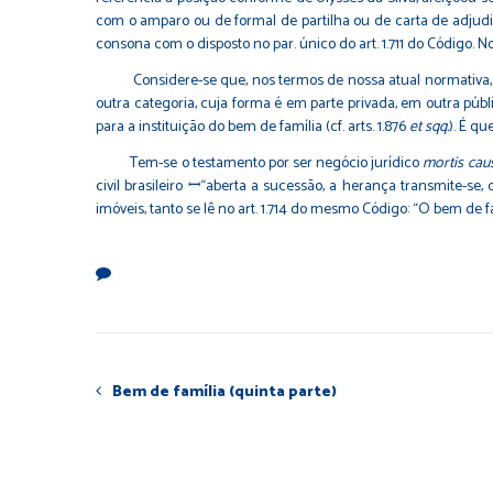
com o amparo ou de formal de partilha ou de carta de adjudic
consona com o disposto no par. único do art. 1.711 do Código. N
Considere-se que, nos termos de nossa atual normativa, os tes
outra categoria, cuja forma é em parte privada, em outra públ
para a instituição do bem de família (cf. arts. 1.876
et sqq.
). É qu
Tem-se o testamento por ser negócio jurídico
mortis cau
civil brasileiro ꟷ“aberta a sucessão, a herança transmite-se,
imóveis, tanto se lê no art. 1.714 do mesmo Código: “O bem de fam
Bem de família (quinta parte)