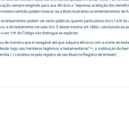
ação, sempre exigindo, para sua eficácia a “expressa aceitação dos beneficiá
o mesmo sentido, podem invocar-se, a título ilustrativo, os entendimentos de A
tamentos podem ser tanto públicos, quanto particulares (incs. I e III do ar
ica: a do testamento cerrado (inc. II desse mesmo art. 1.862), concluindo-se,
e o art. 1.711 do Código não distingue as espécies.
sa
, de maneira que é revogável até que adquira eficácia com a morte do testad
 desde logo, aos herdeiros legítimos e testamentários”ꟷ, a instituição do be
ília (…) constitui-se pelo registro de seu título no Registro de Imóveis”.