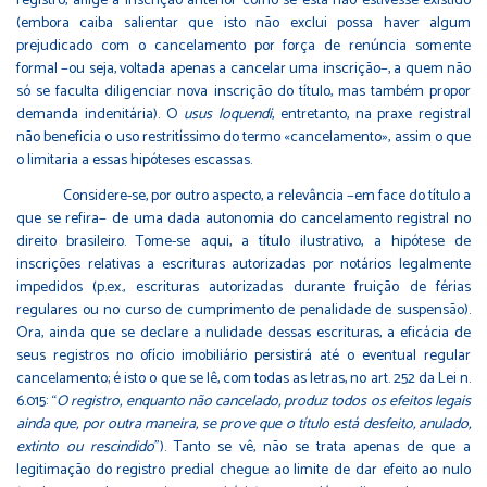
registro, aflige a inscrição anterior como se esta não estivesse existido
(embora caiba salientar que isto não exclui possa haver algum
prejudicado com o cancelamento por força de renúncia somente
formal −ou seja, voltada apenas a cancelar uma inscrição−, a quem não
só se faculta diligenciar nova inscrição do título, mas também propor
demanda indenitária). O
usus loquendi
, entretanto, na praxe registral
não beneficia o uso restritíssimo do termo «cancelamento», assim o que
o limitaria a essas hipóteses escassas.
Considere-se, por outro aspecto, a relevância −em face do título a
que se refira− de uma dada autonomia do cancelamento registral no
direito brasileiro. Tome-se aqui, a título ilustrativo, a hipótese de
inscrições relativas a escrituras autorizadas por notários legalmente
impedidos (p.ex., escrituras autorizadas durante fruição de férias
regulares ou no curso de cumprimento de penalidade de suspensão).
Ora, ainda que se declare a nulidade dessas escrituras, a eficácia de
seus registros no ofício imobiliário persistirá até o eventual regular
cancelamento; é isto o que se lê, com todas as letras, no art. 252 da Lei n.
6.015: “
O registro, enquanto não cancelado, produz todos os efeitos legais
ainda que, por outra maneira, se prove que o título está desfeito, anulado,
extinto ou rescindido
”). Tanto se vê, não se trata apenas de que a
legitimação do registro predial chegue ao limite de dar efeito ao nulo