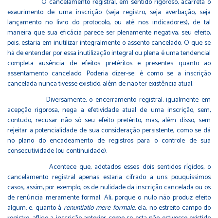
O cancelamento registral, em sentido rigoroso, acarreta o
exaurimento de uma inscrição (seja registro, seja averbação, seja
lançamento no livro do protocolo, ou até nos indicadores), de tal
maneira que sua eficácia parece ser plenamente negativa; seu efeito,
pois, estaria em inutilizar integralmente o assento cancelado. O que se
há de entender por essa inutilização integral ou plena é uma tendencial
completa ausência de efeitos pretéritos e presentes quanto ao
assentamento cancelado. Poderia dizer-se: é como se a inscrição
cancelada nunca tivesse existido, além de não ter existência atual.
Diversamente, o encerramento registral, igualmente em
acepção rigorosa, nega a efetividade atual de uma inscrição, sem,
contudo, recusar não só seu efeito pretérito, mas, além disso, sem
rejeitar a potencialidade de sua consideração persistente, como se dá
no plano do encadeamento de registros para o controle de sua
consecutividade (ou continuidade).
Acontece que, adotados esses dois sentidos rígidos, o
cancelamento registral apenas estaria cifrado a uns pouquíssimos
casos, assim, por exemplo, os de nulidade da inscrição cancelada ou os
de renúncia meramente formal. Ali, porque o nulo não produz efeito
algum; e, quanto à
renuntiatio mere formale
, ela, no estreito campo do