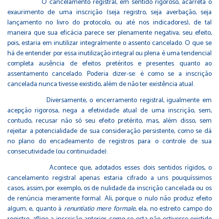
O cancelamento registral, em sentido rigoroso, acarreta o
exaurimento de uma inscrição (seja registro, seja averbação, seja
lançamento no livro do protocolo, ou até nos indicadores), de tal
maneira que sua eficácia parece ser plenamente negativa; seu efeito,
pois, estaria em inutilizar integralmente o assento cancelado. O que se
há de entender por essa inutilização integral ou plena é uma tendencial
completa ausência de efeitos pretéritos e presentes quanto ao
assentamento cancelado. Poderia dizer-se: é como se a inscrição
cancelada nunca tivesse existido, além de não ter existência atual.
Diversamente, o encerramento registral, igualmente em
acepção rigorosa, nega a efetividade atual de uma inscrição, sem,
contudo, recusar não só seu efeito pretérito, mas, além disso, sem
rejeitar a potencialidade de sua consideração persistente, como se dá
no plano do encadeamento de registros para o controle de sua
consecutividade (ou continuidade).
Acontece que, adotados esses dois sentidos rígidos, o
cancelamento registral apenas estaria cifrado a uns pouquíssimos
casos, assim, por exemplo, os de nulidade da inscrição cancelada ou os
de renúncia meramente formal. Ali, porque o nulo não produz efeito
algum; e, quanto à
renuntiatio mere formale
, ela, no estreito campo do