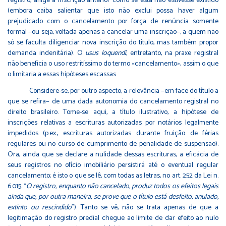
registro, aflige a inscrição anterior como se esta não estivesse existido
(embora caiba salientar que isto não exclui possa haver algum
prejudicado com o cancelamento por força de renúncia somente
formal −ou seja, voltada apenas a cancelar uma inscrição−, a quem não
só se faculta diligenciar nova inscrição do título, mas também propor
demanda indenitária). O
usus loquendi
, entretanto, na praxe registral
não beneficia o uso restritíssimo do termo «cancelamento», assim o que
o limitaria a essas hipóteses escassas.
Considere-se, por outro aspecto, a relevância −em face do título a
que se refira− de uma dada autonomia do cancelamento registral no
direito brasileiro. Tome-se aqui, a título ilustrativo, a hipótese de
inscrições relativas a escrituras autorizadas por notários legalmente
impedidos (p.ex., escrituras autorizadas durante fruição de férias
regulares ou no curso de cumprimento de penalidade de suspensão).
Ora, ainda que se declare a nulidade dessas escrituras, a eficácia de
seus registros no ofício imobiliário persistirá até o eventual regular
cancelamento; é isto o que se lê, com todas as letras, no art. 252 da Lei n.
6.015: “
O registro, enquanto não cancelado, produz todos os efeitos legais
ainda que, por outra maneira, se prove que o título está desfeito, anulado,
extinto ou rescindido
”). Tanto se vê, não se trata apenas de que a
legitimação do registro predial chegue ao limite de dar efeito ao nulo