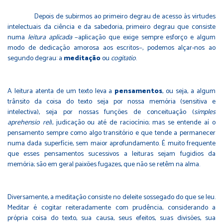
Depois de subirmos ao primeiro degrau de acesso às virtudes
intelectuais da ciência e da sabedoria, primeiro degrau que consiste
numa
leitura aplicada
−aplicação que exige sempre esforço e algum
modo de dedicação amorosa aos escritos−, podemos alçar-nos ao
segundo degrau: a
meditação
ou
cogitatio
.
A leitura atenta de um texto leva a
pensamentos
, ou seja, a algum
trânsito da coisa do texto seja por nossa memória (sensitiva e
intelectiva), seja por nossas funções de conceituação (
simples
aprehensio rei
), judicação ou até de raciocínio; mas se entende aí o
pensamento sempre como algo transitório e que tende a permanecer
numa dada superfície, sem maior aprofundamento. É muito frequente
que esses pensamentos sucessivos a leituras sejam fugidios da
memória; são em geral paixões fugazes, que não se retêm na alma.
Diversamente, a meditação consiste no deleite sossegado do que se leu.
Meditar é cogitar reiteradamente com prudência, considerando a
própria coisa do texto, sua causa, seus efeitos, suas divisões, sua