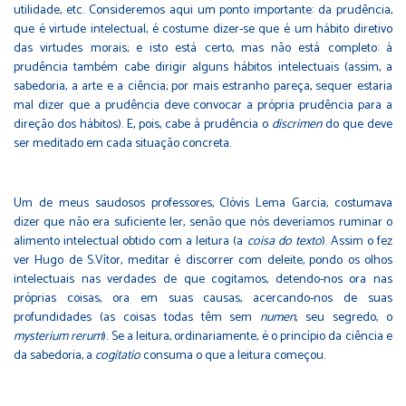
utilidade, etc. Consideremos aqui um ponto importante: da prudência,
que é virtude intelectual, é costume dizer-se que é um hábito diretivo
das virtudes morais; e isto está certo, mas não está completo: à
prudência também cabe dirigir alguns hábitos intelectuais (assim, a
sabedoria, a arte e a ciência; por mais estranho pareça, sequer estaria
mal dizer que a prudência deve convocar a própria prudência para a
direção dos hábitos). E, pois, cabe à prudência o
discrimen
do que deve
ser meditado em cada situação concreta.
Um de meus saudosos professores, Clóvis Lema Garcia, costumava
dizer que não era suficiente ler, senão que nós deveríamos ruminar o
alimento intelectual obtido com a leitura (a
coisa do texto
). Assim o fez
ver Hugo de S.Vítor, meditar é discorrer com deleite, pondo os olhos
intelectuais nas verdades de que cogitamos, detendo-nos ora nas
próprias coisas, ora em suas causas, acercando-nos de suas
profundidades (as coisas todas têm sem
numen
, seu segredo, o
mysterium rerum
). Se a leitura, ordinariamente, é o princípio da ciência e
da sabedoria, a
cogitatio
consuma o que a leitura começou.