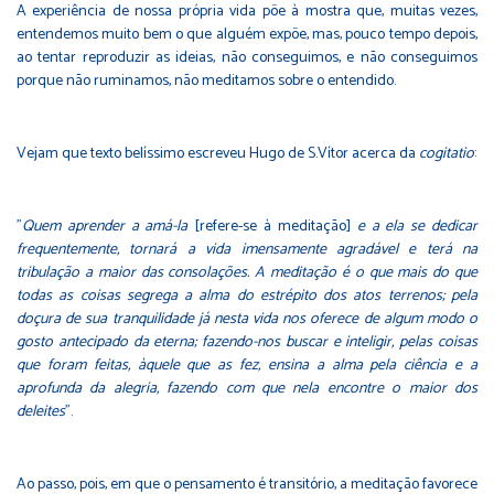
A experiência de nossa própria vida põe à mostra que, muitas vezes,
entendemos muito bem o que alguém expõe, mas, pouco tempo depois,
ao tentar reproduzir as ideias, não conseguimos, e não conseguimos
porque não ruminamos, não meditamos sobre o entendido.
Vejam que texto belíssimo escreveu Hugo de S.Vítor acerca da
cogitatio
:
"
Quem aprender a amá-la
[refere-se à meditação]
e a ela se dedicar
frequentemente, tornará a vida imensamente agradável e terá na
tribulação a maior das consolações. A meditação é o que mais do que
todas as coisas segrega a alma do estrépito dos atos terrenos; pela
doçura de sua tranquilidade já nesta vida nos oferece de algum modo o
gosto antecipado da eterna; fazendo-nos buscar e inteligir, pelas coisas
que foram feitas, àquele que as fez, ensina a alma pela ciência e a
aprofunda da alegria, fazendo com que nela encontre o maior dos
deleites
".
Ao passo, pois, em que o pensamento é transitório, a meditação favorece