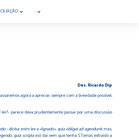
CILIAÇÃO
···
Des. Ricardo Dip
passaremos agora a apreciar, sempre com a brevidade possível,
 lei?
− parece deva prudentemente passar por uma discussão
ndo
−
dicitur enim lex a «lignado», quia obligat ad agendum
), mas,
egendo
,
quia scripta est
; daí vem que tenha S.Tomás extraído a