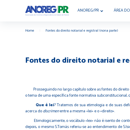
ANOREG/PR
ÁREA DO
Home
|
Fontes do direito notarial e registral (nona parte)
Fontes do direito notarial e re
Prosseguindo no largo capítulo sobre as fontes do direito
o tema de uma específica fonte normativa subconstitucional, 
Que é lei
? Tratemos de sua etimologia e de suas defi
acerca do
discrimen
entre a mesma «lei» e o «direito».
Etimologicamente, o vocábulo «lex» não é isento de contro
depois, o mesmo S.Tomás referiu-se ao entendimento de S.Isi