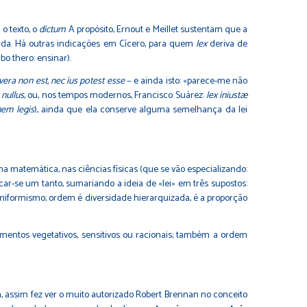
 o texto, o
dictum
. A propósito, Ernout e Meillet sustentam que a
tada. Há outras indicações em Cícero, para quem
lex
deriva de
bo thero: ensinar).
 vera non est, nec ius potest esse
− e ainda isto: «parece-me não
 nullus
, ou, nos tempos modernos, Francisco Suárez:
lex iniustæ
nem legis
), ainda que ela conserve alguma semelhança da lei
 matemática, nas ciências físicas (que se vão especializando:
ficar-se um tanto, sumariando a ideia de «lei» em três supostos:
iformismo; ordem é diversidade hierarquizada, é a proporção
imentos vegetativos, sensitivos ou racionais; também a ordem
a
, assim fez ver o muito autorizado Robert Brennan no conceito