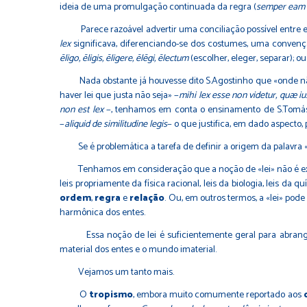
ideia de uma promulgação continuada da regra (
semper eam 
Parece razoável advertir uma conciliação possível entre es
lex
significava, diferenciando-se dos costumes, uma convenç
ēligo,
ēligis,
ēligere,
ēl
ēgi,
ēlectum
(escolher, eleger, separar); 
Nada obstante já houvesse dito S.Agostinho que «onde não h
haver lei que justa não seja» −
mihi lex esse non videtur, quæ iu
non est lex
−, tenhamos em conta o ensinamento de S.Tomás n
−
aliquid de similitudine legis
− o que justifica, em dado aspecto,
Se é problemática a tarefa de definir a origem da palavra «
Tenhamos em consideração que a noção de «lei» não é exclusiv
leis propriamente da física racional, leis da biologia, leis da
ordem
,
regra
e
relação
. Ou, em outros termos, a «lei» pode
harmônica dos entes.
Essa noção de lei é suficientemente geral para abrang
material dos entes e o mundo imaterial.
Vejamos um tanto mais.
O
tropismo
, embora muito comumente reportado aos