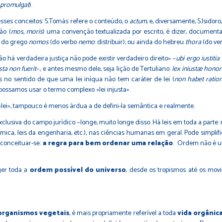
promulgat
).
ses conceitos: S.Tomás refere o conteúdo, o
actum
, e, diversamente, S.Isidoro,
ão (
mos, moris
) uma convenção textualizada por escrito, é dizer, documen
ou do grego
nomos
(do verbo
nemo
: distribuir); ou ainda do hebreu
thora
(do ver
á verdadeira justiça não pode existir verdadeiro direito» −
ubi ergo iustitia
sta non fuerit
−, e antes mesmo dele, seja lição de Tertuliano:
lex iniustæ honor
o sentido de que uma lei iníqua não tem caráter de lei (
non habet ratio
 possamos usar o termo complexo «lei injusta».
lei», tampouco é menos árdua a de defini-la semântica e realmente.
a do campo jurídico −longe, muito longe disso. Há leis em toda a parte: na
 química, leis da engenharia, etc.), nas ciências humanas em geral. Pode simpli
 conceituar-se:
a
regra para bem ordenar uma relação
. Ordem não é un
er toda a
ordem possível do universo
, desde os tropismos até os mov
organismos vegetais
, é mais propriamente referível a toda
vida orgânic