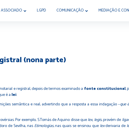
 ASSOCIADO
LGPD
COMUNICAÇÃO
MEDIAÇÃO E CON
gistral (nona parte)
 notarial e registral, depois de termos examinado a
fonte constitucional
, 
que é a
lei
.
nições semântica e real, advertindo que a resposta a essa indagação −
que é
vérsias. Por exemplo, S.Tomás de Aquino disse que
lex, legis
, provém de
liga
doro de Sevilha, nas
Etimologias
, nas quais se ensinou que
lex
derivaria de
l