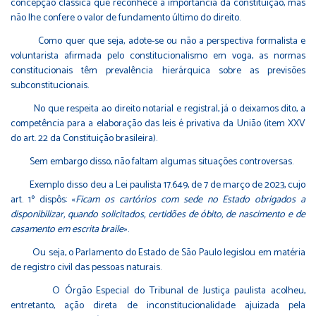
concepção clássica que reconhece a importância da constituição, mas
não lhe confere o valor de fundamento último do direito.
Como quer que seja, adote-se ou não a perspectiva formalista e
voluntarista afirmada pelo constitucionalismo em voga, as normas
constitucionais têm prevalência hierárquica sobre as previsões
subconstitucionais.
No que respeita ao direito notarial e registral, já o deixamos dito, a
competência para a elaboração das leis é privativa da União (item XXV
do art. 22 da Constituição brasileira).
Sem embargo disso, não faltam algumas situações controversas.
Exemplo disso deu a Lei paulista 17.649, de 7 de março de 2023, cujo
art. 1º dispôs: «
Ficam os cartórios com sede no Estado obrigados a
disponibilizar, quando solicitados, certidões de óbito, de nascimento e de
casamento em escrita
braile
».
Ou seja, o Parlamento do Estado de São Paulo legislou em matéria
de registro civil das pessoas naturais.
O Órgão Especial do Tribunal de Justiça paulista acolheu,
entretanto, ação direta de inconstitucionalidade ajuizada pela