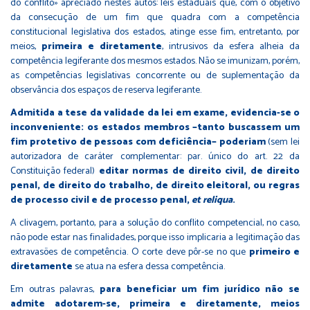
do conflito» apreciado nestes autos: leis estaduais que, com o objetivo
da consecução de um fim que quadra com a competência
constitucional legislativa dos estados, atinge esse fim, entretanto, por
meios,
primeira e diretamente
, intrusivos da esfera alheia da
competência legiferante dos mesmos estados. Não se imunizam, porém,
as competências legislativas concorrente ou de suplementação da
observância dos espaços de reserva legiferante.
Admitida a tese da validade da lei em exame, evidencia-se o
inconveniente: os estados membros −tanto buscassem um
fim protetivo de pessoas com deficiência− poderiam
(sem lei
autorizadora de caráter complementar: par. único do art. 22 da
Constituição federal)
editar normas de direito civil, de direito
penal, de direito do trabalho, de direito eleitoral, ou regras
de processo civil e de processo penal,
et reliqua
.
A clivagem, portanto, para a solução do conflito competencial, no caso,
não pode estar nas finalidades, porque isso implicaria a legitimação das
extravasões de competência. O corte deve pôr-se no que
primeiro e
diretamente
se atua na esfera dessa competência.
Em outras palavras,
para beneficiar um fim jurídico não se
admite adotarem-se, primeira e diretamente, meios