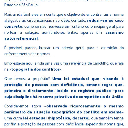
Estado de São Paulo.
Mais ainda: tenha-se em conta que o objetivo de encontrar uma norma
afeiçoada às circunstâncias não deve, contudo,
reduzir-se ao caso
concreto
, como se não houvesse um critério ou princípio geral para
nortear a solução, admitindo-se, então, apenas um
casuísmo
autorreferencial
.
É possível, parece, buscar um critério geral para a dirimição do
enfrentamento das normas.
Empresta-se aqui ainda uma vez uma referência de Canotilho, que fala
na «
topografia dos conflitos
».
Que temos, a propósito?
Uma lei estadual que, visando à
proteção de pessoas com deficiência, emana regra que,
primeira e diretamente, incide no registro público −para
cuja disciplina há reserva privativa de competência da União
.
Consideremos agora −
observada rigorosamente o mesmo
parâmetro da situação topográfica do conflito em exame
−
uma outra
lei estadual
(
hipotética, decerto
), que também tenha
por fim a proteção de pessoas com deficiência, expedindo norma que,