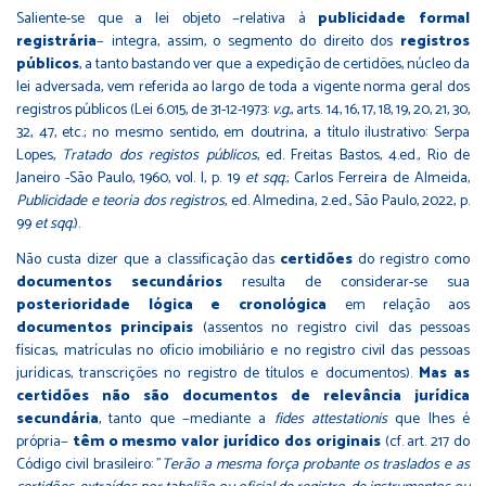
Saliente-se que a lei objeto −relativa à
publicidade formal
registrária
− integra, assim, o segmento do direito dos
registros
públicos
, a tanto bastando ver que a expedição de certidões, núcleo da
lei adversada, vem referida ao largo de toda a vigente norma geral dos
registros públicos (Lei 6.015, de 31-12-1973:
v.g.
, arts. 14, 16, 17, 18, 19, 20, 21, 30,
32, 47, etc.; no mesmo sentido, em doutrina, a título ilustrativo: Serpa
Lopes,
Tratado dos registos públicos
, ed. Freitas Bastos, 4.ed., Rio de
Janeiro -São Paulo, 1960, vol. I, p. 19
et sqq
.; Carlos Ferreira de Almeida,
Publicidade e teoria dos registros
, ed. Almedina, 2.ed., São Paulo, 2022, p.
99
et sqq.
).
Não custa dizer que a classificação das
certidões
do registro como
documentos secundários
resulta de considerar-se sua
posterioridade lógica e cronológica
em relação aos
documentos principais
(assentos no registro civil das pessoas
físicas, matrículas no ofício imobiliário e no registro civil das pessoas
jurídicas, transcrições no registro de títulos e documentos).
Mas as
certidões não são documentos de relevância jurídica
secundária
, tanto que −mediante a
fides attestationis
que lhes é
própria−
têm o mesmo valor jurídico dos originais
(cf. art. 217 do
Código civil brasileiro: "
Terão a mesma força probante os traslados e as