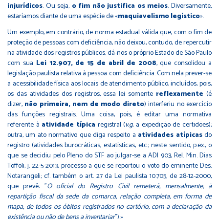
injurídicos
. Ou seja,
o fim não justifica os meios
. Diversamente,
estaríamos diante de uma espécie de «
maquiavelismo legístico
».
Um exemplo, em contrário, de norma estadual válida que, com o fim de
proteção de pessoas com deficiência, não deixou, contudo, de repercutir
na atividade dos registros públicos, dá-nos o próprio Estado de São Paulo
com sua
Lei 12.907, de 15 de abril de 2008
, que consolidou a
legislação paulista relativa à pessoa com deficiência. Com nela prever-se
a acessibilidade física aos locais de atendimento público, incluídos, pois,
os das atividades dos registros, essa lei somente
reflexamente
(é
dizer,
não primeira, nem de modo direto
) interferiu no exercício
das funções registrais. Uma coisa, pois, é editar uma normativa
referente à
atividade típica
registral (
v.g
, a expedição de certidões);
outra, um ato normativo que diga respeito a
atividades atípicas
do
registro (atividades burocráticas, estatísticas, etc.; neste sentido, p.ex., o
que se decidiu pelo Pleno do STF ao julgar-se a ADI 903, Rel. Min. Dias
Toffoli, j. 22-5-2013, processo a que se reportou o voto do eminente Des.
Notarangeli; cf. também o art. 27 da Lei paulista 10.705, de 28-12-2000,
que prevê: "
O oficial do Registro Civil remeterá, mensalmente, à
repartição fiscal da sede da comarca, relação completa, em forma de
mapa, de todos os óbitos registrados no cartório, com a declaração da
existência ou não de bens a inventariar
").»