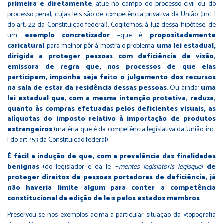
primeira e diretamente
, atue no campo do processo civil ou do
processo penal, cujas leis são de competência privativa da União (inc. I
do art. 22 da Constituição federal). Cogitemos, à luz dessa hipótese, de
um
exemplo concretizador
−que é
propositadamente
caricatural
, para melhor pôr à mostra o problema:
uma lei estadual,
dirigida a proteger pessoas com deficiência de visão,
emissora de regra que, nos processos de que elas
participem, imponha seja feito o julgamento dos recursos
na sala de estar da residência dessas pessoas
. Ou ainda:
uma
lei estadual que, com a mesma intenção protetiva, reduza,
quanto às compras efetuadas pelos deficientes visuais, as
alíquotas do imposto relativo à importação de produtos
estrangeiros
(matéria que é da competência legislativa da União: inc.
I do art. 153 da Constituição federal).
É fácil a indução de que, com a prevalência das finalidades
benignas
(do legislador e da lei
−
mentes legislatoris legisque
)
de
proteger direitos de pessoas portadoras de deficiência, já
não haveria limite algum para conter a competência
constitucional da edição de leis
pelos estados membros
.
Preservou-se nos exemplos acima a particular situação da «topografia