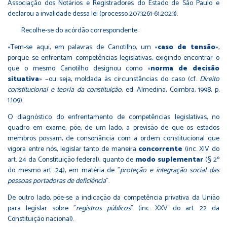
Associação dos Notários e Registradores do Estado de São Paulo e
declarou a invalidade dessa lei (processo 2073261-61.2023).
Recolhe-se do acórdão correspondente:
«Tem-se aqui, em palavras de Canotilho, um «
caso de tensão
»,
porque se enfrentam competências legislativas, exigindo encontrar o
que o mesmo Canotilho designou como «
norma de decisão
situativa
» −ou seja, moldada às circunstâncias do caso (cf.
Direito
constitucional e teoria da constituição
, ed. Almedina, Coimbra, 1998, p.
1.109).
O diagnóstico do enfrentamento de competências legislativas, no
quadro em exame, põe, de um lado, a previsão de que os estados
membros possam, de consonância com a ordem constitucional que
vigora entre nós, legislar tanto de maneira
concorrente
(inc. XIV do
art. 24 da Constituição federal), quanto de
modo suplementar
(§ 2º
do mesmo art. 24), em matéria de "
proteção e integração social das
pessoas portadoras de deficiência
".
De outro lado, põe-se a indicação da competência privativa da União
para legislar sobre "
registros públicos
" (inc. XXV do art. 22 da
Constituição nacional).