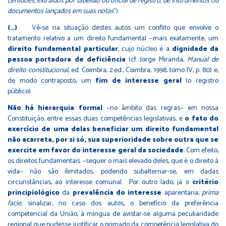
certidões, extraídos por tabelião ou oficial de registro, de instrumentos ou
documentos lançados em suas notas
").
(…)
Vê-se na situação destes autos um conflito que envolve o
tratamento relativo a um direito fundamental −mais exatamente, um
direito fundamental particular
, cujo núcleo é a
dignidade da
pessoa portadora de deficiência
(cf. Jorge Miranda,
Manual de
direito constitucional
, ed. Coimbra, 2.ed., Coimbra, 1998, tomo IV, p. 80) e,
de modo contraposto, um
fim de interesse geral
(o registro
público).
Não há hierarquia formal
−no âmbito das regras− em nossa
Constituição, entre essas duas competências legislativas, e
o fato do
exercício de uma delas beneficiar um direito fundamental
não acarreta, por si só, sua superioridade sobre outra que se
exercite em favor do interesse geral da sociedade
. Com efeito,
os direitos fundamentais −sequer o mais elevado deles, que é o direito à
vida− não são ilimitados, podendo subalternar-se, em dadas
circunstâncias, ao interesse comunal. Por outro lado, já o
critério
principiológico
da
prevalência do interesse
aparentaria,
prima
facie
, sinalizar, no caso dos autos, o benefício da preferência
competencial da União, à míngua de avistar-se alguma peculiaridade
regional que pudesse justificar o primado da competência legislativa do