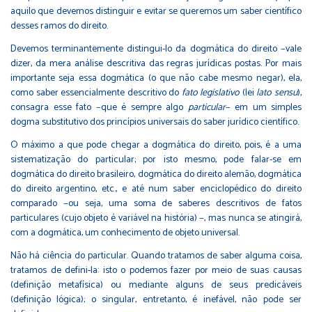
aquilo que devemos distinguir e evitar se queremos um saber científico
desses ramos do direito.
Devemos terminantemente distingui-lo da dogmática do direito −vale
dizer, da mera análise descritiva das regras jurídicas postas. Por mais
importante seja essa dogmática (o que não cabe mesmo negar), ela,
como saber essencialmente descritivo do
fato legislativo
(lei
lato sensu
),
consagra esse fato −que é sempre algo
particular
− em um simples
dogma substitutivo dos princípios universais do saber jurídico científico.
O máximo a que pode chegar a dogmática do direito, pois, é a uma
sistematização do particular; por isto mesmo, pode falar-se em
dogmática do direito brasileiro, dogmática do direito alemão, dogmática
do direito argentino, etc., e até num saber enciclopédico do direito
comparado −ou seja, uma soma de saberes descritivos de fatos
particulares (cujo objeto é variável na história) −, mas nunca se atingirá,
com a dogmática, um conhecimento de objeto universal.
Não há ciência do particular. Quando tratamos de saber alguma coisa,
tratamos de defini-la: isto o podemos fazer por meio de suas causas
(definição metafísica) ou mediante alguns de seus predicáveis
(definição lógica); o singular, entretanto, é inefável, não pode ser