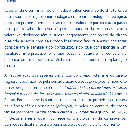
definido.
Cabe ainda discriminar, de um lado, o saber científico do direito, e, de
outro, sua construção fenomenológica ou mesmo axiológico-ideológica,
porque o primeiro tem as coisas reais (a realidade) por objeto, ao passo
em que o saber fenomenológico e, mais ainda, o construtivismo
valorativo-ideológico têm o sujeito cognoscente por objeto do direito
que cria e recria com seu modo idealista: o fato que estas correntes
consideram é sempre algo constructo, algo que corresponde a um
resultado interpretativo; o direito passa a equivaler à consciência
histórica que dele se tenha. Voltaremos a este ponto em explanação
futura.
A recuperação dos saberes científicos do direito notarial e do direito
registral deve fazer-se pela consideração de seus
princípios
. Já ficou dito
em exposição anterior: a ciência é o "
hábito de las conclusiones extraídas
inmediatamente de los princípios (conocimiento analítico)
" (Domingo
Basso). Pode dizer-se isto em outras palavras: o que primeiro possuímos
na ciência são os princípios (
principia
), e neles se contém, de modo
virtual (
continetur virtute
), toda a ciência (S.Tomás de Aquino,
S.th.
, II-II, 4,
1). Desta maneira, quem conhece os princípios (ainda os próximos)
conhece radicalmente a ciência a que eles dão início e fundamento.