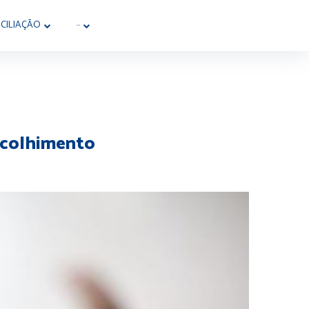
CILIAÇÃO
···
 Acolhimento