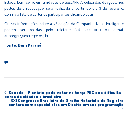
Estado, bem como em unidades do Sesc/PR. A coleta das doações, nos
postos de arrecadação, será realizada a partir do dia 3 de fevereiro.
Confira a lista de cartórios participantes clicando aqui.
Outras informações sobre a 2ª edição da Campanha Natal Inteligente
podem ser obtidas pelo telefone (41) 3221-1000 ou e-mail
anoregpr@anoregpr.org.br
.
Fonte: Bem Paraná
Senado – Plenário pode votar na terça PEC que dificulta
perda de cidadania brasileira
XXI Congresso Brasileiro de Direito Notarial e de Registro
contará com especialistas em Direito em sua programação