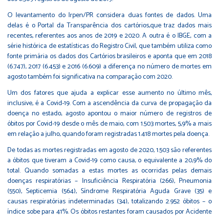
O levantamento do Irpen/PR considera duas fontes de dados. Uma
delas é o Portal da Transparência dos cartórios,que traz dados mais
recentes, referentes aos anos de 2019 e 2020. A outra é o IBGE, com a
série histórica de estatísticas do Registro Civil, que também utiliza como
fonte primária os dados dos Cartórios brasileiros e aponta que em 2018
(6.747), 2017 (6.453) e 2016 (6.609) a diferença no número de mortes em
agosto também foi significativa na comparação com 2020.
Um dos fatores que ajuda a explicar esse aumento no último mês,
inclusive, é a Covid-19. Com a ascendência da curva de propagação da
doença no estado, agosto apontou o maior número de registros de
óbitos por Covid-19 desde o mês de maio, com 1.503 mortes, 5,9% a mais
em relação a julho, quando foram registradas 1.418 mortes pela doença.
De todas as mortes registradas em agosto de 2020, 1.503 são referentes
a óbitos que tiveram a Covid-19 como causa, o equivalente a 20,9% do
total. Quando somadas a estas mortes as ocorridas pelas demais
doenças respiratórias – Insuficiência Respiratória (266), Pneumonia
(550), Septicemia (564), Síndrome Respiratória Aguda Grave (35) e
causas respiratórias indeterminadas (34), totalizando 2.952 óbitos – o
índice sobe para 41%. Os óbitos restantes foram causados por Acidente