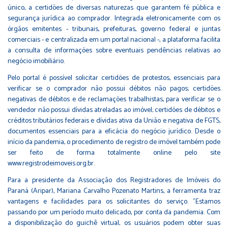
único, a certidões de diversas naturezas que garantem fé pública e
segurança jurídica ao comprador. Integrada eletronicamente com os
órgãos emitentes - tribunais, prefeituras, governo federal e juntas
comerciais - e centralizada em um portal nacional -, a plataforma facilita
a consulta de informações sobre eventuais pendências relativas ao
negócio imobiliário.
Pelo portal é possível solicitar certidões de protestos, essenciais para
verificar se o comprador não possui débitos não pagos; certidões
negativas de débitos e de reclamações trabalhistas, para verificar se o
vendedor não possui dívidas atreladas ao imóvel; certidões de débitos e
créditos tributários federais e dívidas ativa da União e negativa de FGTS,
documentos essenciais para a eficácia do negócio jurídico. Desde o
início da pandemia, o procedimento de registro de imóvel também pode
ser feito de forma totalmente online pelo site
www.registrodeimoveis.org.br.
Para a presidente da Associação dos Registradores de Imóveis do
Paraná (Aripar), Mariana Carvalho Pozenato Martins, a ferramenta traz
vantagens e facilidades para os solicitantes do serviço. "Estamos
passando por um período muito delicado, por conta da pandemia. Com
a disponibilização do guichê virtual, os usuários podem obter suas