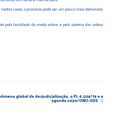
cartórios, de maneira mais simples.
, nestes casos, o processo pode ser um pouco mais demorado.
te pela facilidade do modo online e pelo sistema das videos
enômeno global da desjudicialização, o PL 6.204/19 e a
agenda 2030/ONU-ODS