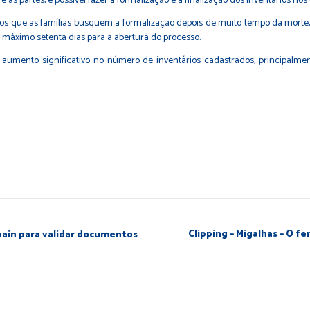
s partes, é possível fazer a formalização e a finalização dos inventários nos 
os que as famílias busquem a formalização depois de muito tempo da morte
o máximo setenta dias para a abertura do processo.
umento significativo no número de inventários cadastrados, principalmen
Clipping – Migalhas – O f
kchain para validar documentos