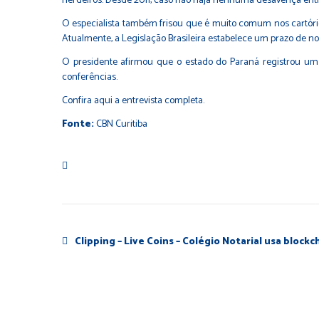
herdeiros. Desde 2011, caso não haja nenhuma desavença entre a
O especialista também frisou que é muito comum nos cartóri
Atualmente, a Legislação Brasileira estabelece um prazo de n
O presidente afirmou que o estado do Paraná registrou um a
conferências.
Confira aqui
a entrevista completa.
Fonte:
CBN Curitiba
Clipping – Live Coins – Colégio Notarial usa bloc