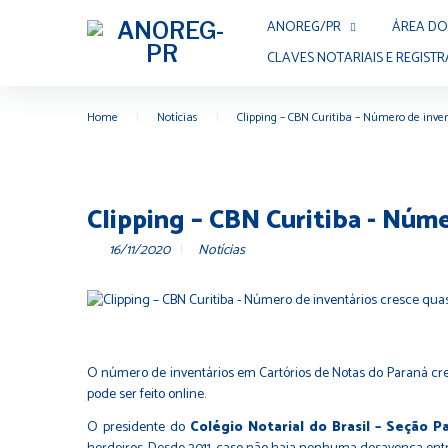
ANOREG/PR
ÁREA DO
CLAVES NOTARIAIS E REGISTR
Home
|
Notícias
|
Clipping – CBN Curitiba – Número de inv
Clipping – CBN Curitiba - Nú
16/11/2020
Notícias
O número de inventários em Cartórios de Notas do Paraná cres
pode ser feito online.
O presidente do
Colégio Notarial do Brasil – Seção P