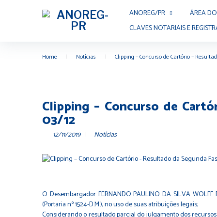
Skip
ANOREG/PR
ÁREA DO
to
content
CLAVES NOTARIAIS E REGISTR
Home
|
Notícias
|
Clipping – Concurso de Cartório – Result
Clipping – Concurso de Cartó
03/12
12/11/2019
Notícias
O Desembargador FERNANDO PAULINO DA SILVA WOLFF FILHO,
(Portaria nº 1524-D.M.), no uso de suas atribuições legais;
Considerando o resultado parcial do julgamento dos recurso