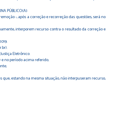
ORNA PÚBLICO(A):
emoção -, após a correção e recorreção das questões, será no
tunamente, interporem recurso contra o resultado da correção e
2019.
.br).
Justiça Eletrônico.
 e no período acima referido;
nte;
es que, estando na mesma situação, não interpuseram recurso,