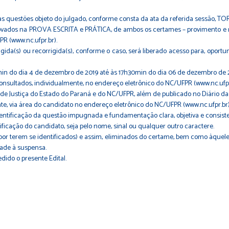
s questões objeto do julgado, conforme consta da ata da referida sessão, T
aprovados na PROVA ESCRITA e PRÁTICA, de ambos os certames – provimento e r
R (www.nc.ufpr.br).
gida(s) ou recorrigida(s), conforme o caso, será liberado acesso para, opor
in do dia 4 de dezembro de 2019 até às 17h30min do dia 06 de dezembro de 
onsultados, individualmente, no endereço eletrônico do NC/UFPR (www.nc.ufpr
l de Justiça do Estado do Paraná e do NC/UFPR, além de publicado no Diário da 
nte, via área do candidato no endereço eletrônico do NC/UFPR (www.nc.ufpr.br)
ntificação da questão impugnada e fundamentação clara, objetiva e consiste
ficação do candidato, seja pelo nome, sinal ou qualquer outro caractere.
por terem se identificados) e assim, eliminados do certame, bem como àquel
dade à suspensa.
ido o presente Edital.