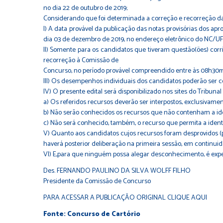
no dia 22 de outubro de 2019;
Considerando que foi determinada a correção e recorreção da
I) A data provável da publicação das notas provisórias dos 
dia 03 de dezembro de 2019, no endereço eletrônico do NC/UFP
II) Somente para os candidatos que tiveram questão(ões) corri
recorreção à Comissão de
Concurso, no período provável compreendido entre às 08h30m
III) Os desempenhos individuais dos candidatos poderão ser c
IV) O presente edital será disponibilizado nos sites do Tribuna
a) Os referidos recursos deverão ser interpostos, exclusivame
b) Não serão conhecidos os recursos que não contenham a ide
c) Não será conhecido, também, o recurso que permita a identi
V) Quanto aos candidatos cujos recursos foram desprovidos (
haverá posterior deliberação na primeira sessão, em continui
VI) E,para que ninguém possa alegar desconhecimento, é exped
Des. FERNANDO PAULINO DA SILVA WOLFF FILHO
Presidente da Comissão de Concurso
PARA ACESSAR A PUBLICAÇÃO ORIGINAL CLIQUE AQUI
Fonte: Concurso de Cartório