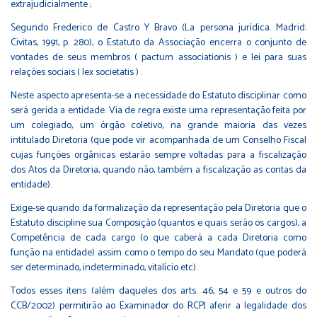
extrajudicialmente ;
Segundo Frederico de Castro Y Bravo (La persona jurídica. Madrid:
Civitas, 1991, p. 280), o Estatuto da Associação encerra o conjunto de
vontades de seus membros ( pactum associationis ) e lei para suas
relações sociais ( lex societatis ) .
Neste aspecto apresenta-se a necessidade do Estatuto disciplinar como
será gerida a entidade. Via de regra existe uma representação feita por
um colegiado, um órgão coletivo, na grande maioria das vezes
intitulado Diretoria (que pode vir acompanhada de um Conselho Fiscal
cujas funções orgânicas estarão sempre voltadas para a fiscalização
dos Atos da Diretoria, quando não, também a fiscalização as contas da
entidade).
Exige-se quando da formalização da representação pela Diretoria que o
Estatuto discipline sua Composição (quantos e quais serão os cargos), a
Competência de cada cargo (o que caberá a cada Diretoria como
função na entidade) assim como o tempo do seu Mandato (que poderá
ser determinado, indeterminado, vitalício etc).
Todos esses itens (além daqueles dos arts. 46, 54 e 59 e outros do
CCB/2002) permitirão ao Examinador do RCPJ aferir a legalidade dos