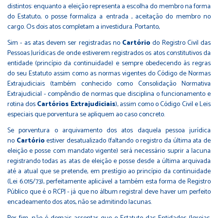
distintos: enquanto a eleição representa a escolha do membro na forma
do Estatuto, o posse formaliza a entrada , aceitação do membro no
cargo. Os dois atos completam a investidura. Portanto,
Sim - as atas devem ser registradas no
Cartório
do Registro Civil das
Pessoas Jurídicas de onde estiverem registrados os atos constitutivos da
entidade (princípio da continuidade) e sempre obedecendo às regras
do seu Estatuto assim como as normas vigentes do Código de Normas
Extrajudiciais (também conhecido como Consolidação Normativa
Extrajudicial - compêndio de normas que disciplina o funcionamento e
rotina dos
Cartórios Extrajudiciais
), assim como o Código Civil e Leis
especiais que porventura se apliquem ao caso concreto.
Se porventura o arquivamento dos atos daquela pessoa jurídica
no
Cartório
estiver desatualizado (faltando o registro da última ata de
eleição e posse com mandato vigente) será necessário suprir a lacuna
registrando todas as atas de eleição e posse desde a última arquivada
até a atual que se pretende, em prestígio ao princípio da continuidade
(Lei 6.015/73), perfeitamente aplicável a também esta forma de Registro
Público que é o RCPJ - já que no álbum registral deve haver um perfeito
encadeamento dos atos, não se admitindo lacunas.