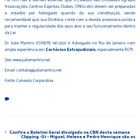
Por fim, não é demais assentar que o Estatuto das Entidades (Igrejas,
Associações, Centros Espíritas, Clubes, ONGs etc) devem ser preparadas
e vistados por Advogado quando da sua constituição, sendo
recomendável que sua Diretoria conte com a devida assessoria jurídica
para manter a regularidade dos seus atos e seu funcionamento dentro
da Lei.
Dr. Julio Martins (OAB/RJ 197.250) é Advogado no Rio de Janeiro, com
ampla experiência em
Cartórios Extrajudiciais
, especialmente RCPJ.
Site: www.juliomartins.net
Email:
contato@juliomartins.net
Fonte: Conexão Corporativa
Confira o Boletim Geral divulgado na CBN desta semana
Clipping -G1 – Miguel, Helena e Pedro Henrique são os