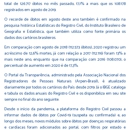
total de 126.717 óbitos no mês passado, 17,1% a mais que os 108.178
registrados em agosto de 2019.
O recorde de óbitos em agosto deste ano também é confirmado na
pesquisa histórica Estatísticas do Registro Civil, do Instituto Brasileiro de
Geografia e Estatística, que também utiliza como fonte primária os
dados dos cartórios brasileiros.
Em comparação com agosto de 2018 (112.573 óbitos), 2020 registrou um
acréscimo de 12,6% mortes, já com relação a 2017 (112.116) foram 13% a
mais neste ano, enquanto que na comparação com 2016 (108.070), o
percentual de aumento em 2020 é de 17,3%.
O Portal da Transparência, administrado pela Associação Nacional dos
Registradores de Pessoas Naturais (Arpen-Brasil), é atualizado
diariamente por todos os cartórios do País desde 2019. Já o IBGE cataloga
e tabula os dados anuais do Registro Civil e os disponibiliza em seu site
sempre no final do ano seguinte.
Desde o início da pandemia, a plataforma do Registro Civil passou a
informar dados de óbitos por Covid-19 (suspeita ou confirmada) e, ao
longo dos meses, novos módulos sobre óbitos por doenças respiratórias
e cardíacas foram adicionados ao portal, com filtros por estado e