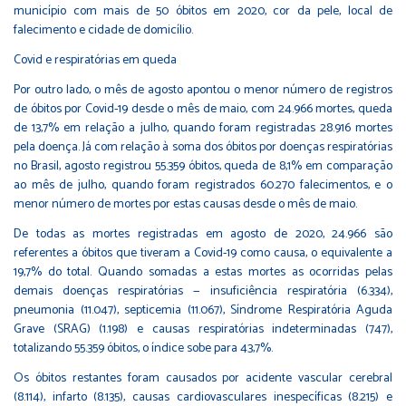
município com mais de 50 óbitos em 2020, cor da pele, local de
falecimento e cidade de domicílio.
Covid e respiratórias em queda
Por outro lado, o mês de agosto apontou o menor número de registros
de óbitos por Covid-19 desde o mês de maio, com 24.966 mortes, queda
de 13,7% em relação a julho, quando foram registradas 28.916 mortes
pela doença. Já com relação à soma dos óbitos por doenças respiratórias
no Brasil, agosto registrou 55.359 óbitos, queda de 8,1% em comparação
ao mês de julho, quando foram registrados 60.270 falecimentos, e o
menor número de mortes por estas causas desde o mês de maio.
De todas as mortes registradas em agosto de 2020, 24.966 são
referentes a óbitos que tiveram a Covid-19 como causa, o equivalente a
19,7% do total. Quando somadas a estas mortes as ocorridas pelas
demais doenças respiratórias — insuficiência respiratória (6.334),
pneumonia (11.047), septicemia (11.067), Síndrome Respiratória Aguda
Grave (SRAG) (1.198) e causas respiratórias indeterminadas (747),
totalizando 55.359 óbitos, o índice sobe para 43,7%.
Os óbitos restantes foram causados por acidente vascular cerebral
(8.114), infarto (8.135), causas cardiovasculares inespecíficas (8.215) e