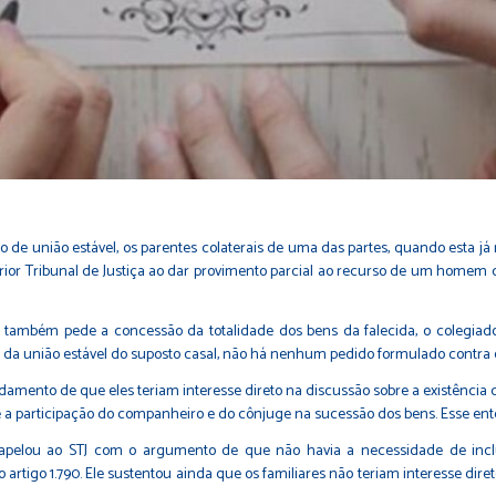
de união estável, os parentes colaterais de uma das partes, quando esta já
rior Tribunal de Justiça ao dar provimento parcial ao recurso de um homem 
 também pede a concessão da totalidade dos bens da falecida, o colegiado
ito da união estável do suposto casal, não há nenhum pedido formulado contra e
undamento de que eles teriam interesse direto na discussão sobre a existênci
e a participação do companheiro e do cônjuge na sucessão dos bens. Esse ente
apelou ao STJ com o argumento de que não havia a necessidade de inclus
artigo 1.790. Ele sustentou ainda que os familiares não teriam interesse dir