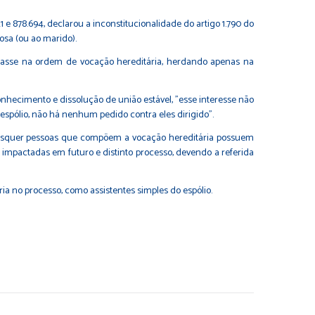
1
e
878.694
, declarou a inconstitucionalidade do artigo 1.790 do
osa (ou ao marido).
 classe na ordem de vocação hereditária, herdando apenas na
onhecimento e dissolução de união estável, "esse interesse não
 espólio, não há nenhum pedido contra eles dirigido".
uaisquer pessoas que compõem a vocação hereditária possuem
 impactadas em futuro e distinto processo, devendo a referida
ária no processo, como assistentes simples do espólio.