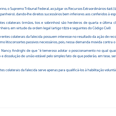
rino, o Supremo Tribunal Federal, ao julgar os Recursos Extraordinários
646.72
anheiro), dando-lhe direitos sucessórios bem inferiores aos conferidos à esp
es colaterais (irmãos, tios e sobrinhos) são herdeiros de quarta e última
eiro, em virtude da ordem legal (
artigo 1.829
e seguintes do Código Civil).
arentes colaterais da falecida possuem interesse no resultado da ação de rec
como litisconsortes passivos necessários, pois, nessa demanda movida contra o
ra Nancy Andrighi de que "é temeroso adotar o posicionamento no qual q
 dissolução de união estável pelo simples fato de que poderão, em tese, ser
tes colaterais da falecida serve apenas para qualificá-los à habilitação volunt