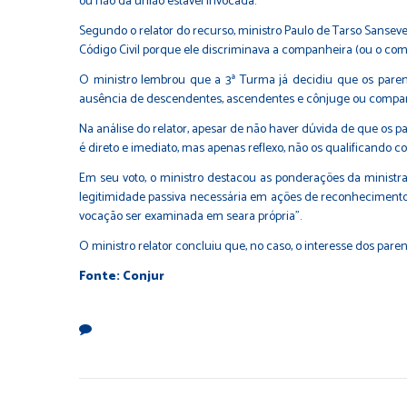
ou não da união estável invocada.
Segundo o relator do recurso, ministro Paulo de Tarso Sanseve
Código Civil porque ele discriminava a companheira (ou o comp
O ministro lembrou que a 3ª Turma já decidiu que os parent
ausência de descendentes, ascendentes e cônjuge ou companh
Na análise do relator, apesar de não haver dúvida de que os p
é direto e imediato, mas apenas reflexo, não os qualificando 
Em seu voto, o ministro destacou as ponderações da minist
legitimidade passiva necessária em ações de reconhecimento e
vocação ser examinada em seara própria".
O ministro relator concluiu que, no caso, o interesse dos paren
Fonte: Conjur