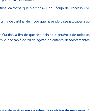
 pretendia a cessionária”.
ilha, da forma que o artigo 647 do Código de Processo Civil
a forma de partilha, de modo que, havendo dissenso, caberia ao
 Curitiba, a fim de que seja colhida a anuência de todos os
igem. A decisão é de 28 de agosto, no entanto, desdobramentos
o de cinco dias para extinguir registro de empresa