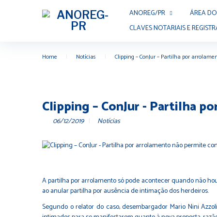
Skip
ANOREG/PR
ÁREA DO
to
content
CLAVES NOTARIAIS E REGISTR
Home
|
Notícias
|
Clipping – ConJur – Partilha por arrolame
Clipping – ConJur - Partilha p
06/12/2019
Notícias
A partilha por arrolamento só pode acontecer quando não houv
ao anular partilha por ausência de intimação dos herdeiros.
Segundo o relator do caso, desembargador Mario Nini Azzoli