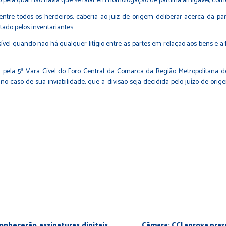
 pela qual não havia que se falar em homologação de partilha amigável, como
re todos os herdeiros, caberia ao juiz de origem deliberar acerca da part
ado pelos inventariantes.
ssível quando não há qualquer litígio entre as partes em relação aos bens e 
ela 5ª Vara Cível do Foro Central da Comarca da Região Metropolitana de
, no caso de sua inviabilidade, que a divisão seja decidida pelo juízo de or
conhecerão assinaturas digitais
Câmara: CCJ aprova praz