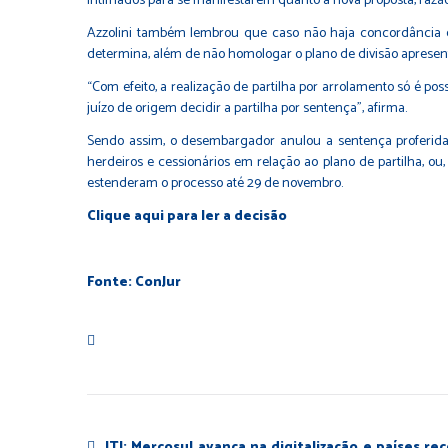
intimados para se manifestarem quanto à nova proposta, razão
Azzolini também lembrou que caso não haja concordância ent
determina, além de não homologar o plano de divisão apresent
“Com efeito, a realização de partilha por arrolamento só é po
juízo de origem decidir a partilha por sentença”, afirma.
Sendo assim, o desembargador anulou a sentença proferida p
herdeiros e cessionários em relação ao plano de partilha, ou
estenderam o processo até 29 de novembro.
Clique
aqui
para ler a decisão
Fonte: ConJur
ITI: Mercosul avança na digitalização e países re