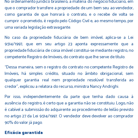
No ordenamento jurídico brasileiro, a matéria do negócio fiduciário, em
que o comprador transfere a propriedade de um bem seu ao vendedor,
como garantia de que honrará o contrato, e o recebe de volta se
cumprir o prometido, é regido pelo Código Civil e, ao mesmo tempo, por
uma variada legislação extravagante.
No caso da propriedade fiduciária de bem imóvel, aplica-se a Lei
9.514/1997, que em seu artigo 23 aponta expressamente que a
propriedade fiduciária de coisa imóvel constitui-se mediante registro, no
competente Registro de Imóveis, do contrato que lhe serve de título.
“Dessa maneira, sem o registro do contrato no competente Registro de
Imóveis, há simples crédito, situado no âmbito obrigacional, sem
qualquer garantia real nem propriedade resolúvel transferida ao
credor”, explicou a relatora do recurso, ministra Nancy Andrighi.
Por isso, independentemente da parte que tenha dado causa à
ausência do registro, é certo que a garantia não se constituiu. Logo, não
é cabível a submissão do adquirente ao procedimento de leilão previsto
no artigo 27 da Lei 9.514/1997. O vendedor deve devolver ao comprador
90% do valor já pago.
Eficácia garantida