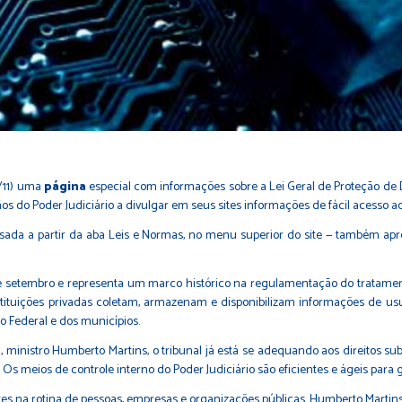
0/11) uma
página
especial com informações sobre a Lei Geral de Proteção de 
os do Poder Judiciário a divulgar em seus sites informações de fácil acesso a
sada a partir da aba Leis e Normas, no menu superior do site — também apre
e setembro e representa um marco histórico na regulamentação do tratament
tuições privadas coletam, armazenam e disponibilizam informações de usuár
to Federal e dos municípios.
 ministro Humberto Martins, o tribunal já está se adequando aos direitos subj
Os meios de controle interno do Poder Judiciário são eficientes e ágeis para ga
tes na rotina de pessoas, empresas e organizações públicas. Humberto Martins