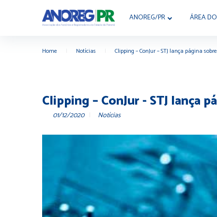
ANOREG/PR
ÁREA DO
Home
|
Notícias
|
Clipping – ConJur – STJ lança página sobr
Clipping – ConJur - STJ lança 
01/12/2020
Notícias