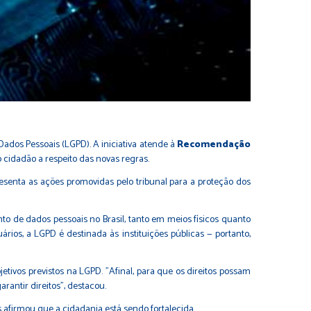
Dados Pessoais (LGPD). A iniciativa atende à
Recomendação
o cidadão a respeito das novas regras.
senta as ações promovidas pelo tribunal para a proteção dos
o de dados pessoais no Brasil, tanto em meios físicos quanto
ios, a LGPD é destinada às instituições públicas — portanto,
etivos previstos na LGPD. "Afinal, para que os direitos possam
rantir direitos", destacou.
 afirmou que a cidadania está sendo fortalecida.