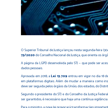
O Superior Tribunal de Justiça lançou nesta segunda-feira (3
73/2020
do Conselho Nacional de Justiça, que orienta os órgã
A página da LGPD desenvolvida pelo STJ — que pode ser aces
dados pessoais.
Aprovada em 2018, a
Lei 13.709
entrou em vigor no dia 18 d
em plataformas digitais. Além de mudar a maneira como insti
deve ser seguida pelos órgãos da União, dos estados, do Distri
Segundo o presidente do STJ e do Conselho da Justiça Federal,
ser garantidos, é necessário que haja uma contínua vigilância. 
Para o ministro, a nova lei provocará transformações importan