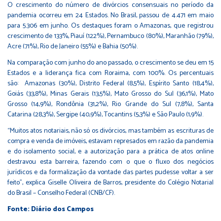
O crescimento do número de divórcios consensuais no período da
pandemia ocorreu em 24 Estados. No Brasil, passou de 4.471 em maio
para 5.306 em junho. Os destaques foram o Amazonas, que registrou
crescimento de 133%, Piauí (122%), Pernambuco (80%), Maranhão (79%),
Acre (71%), Rio de Janeiro (55%) e Bahia (50%).
Na comparação com junho do ano passado, o crescimento se deu em 15
Estados e a liderança fica com Roraima, com 100%. Os percentuais
são: Amazonas (30%), Distrito Federal (8,5%), Espírito Santo (18,4%),
Goiás (33,8%), Minas Gerais (13,5%), Mato Grosso do Sul (36,1%), Mato
Grosso (14,9%), Rondônia (31,2%), Rio Grande do Sul (7,8%), Santa
Catarina (28,3%), Sergipe (40,9%), Tocantins (5,3%) e São Paulo (1,9%).
“Muitos atos notariais, não só os divórcios, mas também as escrituras de
compra e venda de imóveis, estavam represados em razão da pandemia
e do isolamento social, e a autorização para a prática de atos online
destravou esta barreira, fazendo com o que o fluxo dos negócios
jurídicos e da formalização da vontade das partes pudesse voltar a ser
feito", explica Giselle Oliveira de Barros, presidente do Colégio Notarial
do Brasil – Conselho Federal (CNB/CF).
Fonte: Diário dos Campos