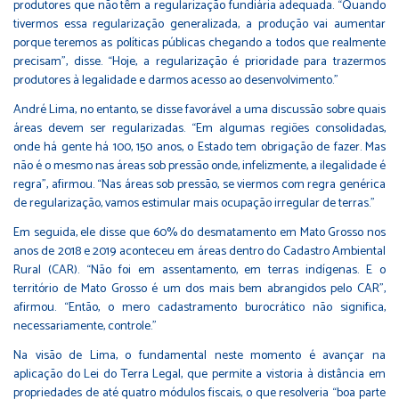
produtores que não têm a regularização fundiária adequada. “Quando
tivermos essa regularização generalizada, a produção vai aumentar
porque teremos as políticas públicas chegando a todos que realmente
precisam”, disse. “Hoje, a regularização é prioridade para trazermos
produtores à legalidade e darmos acesso ao desenvolvimento.”
André Lima, no entanto, se disse favorável a uma discussão sobre quais
áreas devem ser regularizadas. “Em algumas regiões consolidadas,
onde há gente há 100, 150 anos, o Estado tem obrigação de fazer. Mas
não é o mesmo nas áreas sob pressão onde, infelizmente, a ilegalidade é
regra”, afirmou. “Nas áreas sob pressão, se viermos com regra genérica
de regularização, vamos estimular mais ocupação irregular de terras.”
Em seguida, ele disse que 60% do desmatamento em Mato Grosso nos
anos de 2018 e 2019 aconteceu em áreas dentro do Cadastro Ambiental
Rural (CAR). “Não foi em assentamento, em terras indígenas. E o
território de Mato Grosso é um dos mais bem abrangidos pelo CAR”,
afirmou. “Então, o mero cadastramento burocrático não significa,
necessariamente, controle.”
Na visão de Lima, o fundamental neste momento é avançar na
aplicação do Lei do Terra Legal, que permite a vistoria à distância em
propriedades de até quatro módulos fiscais, o que resolveria “boa parte