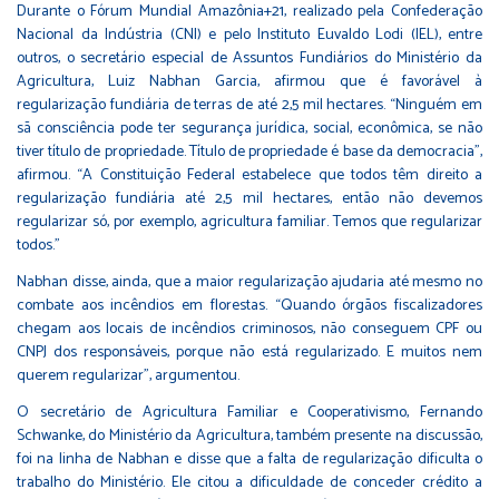
Durante o Fórum Mundial Amazônia+21, realizado pela Confederação
Nacional da Indústria (CNI) e pelo Instituto Euvaldo Lodi (IEL), entre
outros, o secretário especial de Assuntos Fundiários do Ministério da
Agricultura, Luiz Nabhan Garcia, afirmou que é favorável à
regularização fundiária de terras de até 2,5 mil hectares. “Ninguém em
sã consciência pode ter segurança jurídica, social, econômica, se não
tiver título de propriedade. Título de propriedade é base da democracia”,
afirmou. “A Constituição Federal estabelece que todos têm direito a
regularização fundiária até 2,5 mil hectares, então não devemos
regularizar só, por exemplo, agricultura familiar. Temos que regularizar
todos.”
Nabhan disse, ainda, que a maior regularização ajudaria até mesmo no
combate aos incêndios em florestas. “Quando órgãos fiscalizadores
chegam aos locais de incêndios criminosos, não conseguem CPF ou
CNPJ dos responsáveis, porque não está regularizado. E muitos nem
querem regularizar”, argumentou.
O secretário de Agricultura Familiar e Cooperativismo, Fernando
Schwanke, do Ministério da Agricultura, também presente na discussão,
foi na linha de Nabhan e disse que a falta de regularização dificulta o
trabalho do Ministério. Ele citou a dificuldade de conceder crédito a