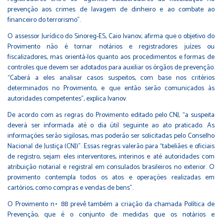
prevenção aos crimes de lavagem de dinheiro e ao combate ao
financeiro do terrorismo”.
O assessor Jurídico do Sinoreg-ES, Caio Ivanov, afirma que o objetivo do
Provimento não é tornar notários e registradores juízes ou
fiscalizadores, mas orientá-los quanto aos procedimentos e formas de
controles que devem ser adotados para auxiliar os órgãos de prevenção.
“Caberá a eles analisar casos suspeitos, com base nos critérios
determinados no Provimento, e que então serão comunicados às
autoridades competentes”, explica Ivanov.
De acordo com as regras do Provimento editado pelo CNJ, “a suspeita
deverá ser informada até o dia útil seguinte ao ato praticado. As
informações serão sigilosas, mas poderão ser solicitadas pelo Conselho
Nacional de Justiça (CNJ)”. Essas regras valerão para “tabeliães e oficiais
de registro, sejam eles interventores, interinos e até autoridades com
atribuição notarial e registral em consulados brasileiros no exterior. O
provimento contempla todos os atos e operações realizadas em
cartórios, como compras e vendas de bens”.
O Provimento n◦ 88 prevê também a criação da chamada Política de
Prevenção, que é o conjunto de medidas que os notários e