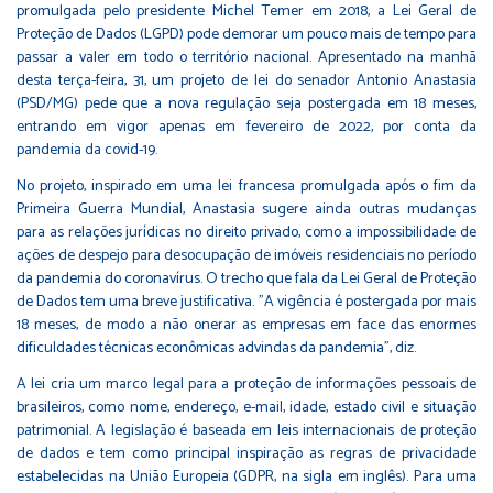
promulgada pelo presidente Michel Temer em 2018, a
Lei Geral de
Proteção de Dados (LGPD)
pode demorar um pouco mais de tempo para
passar a valer em todo o território nacional. Apresentado na manhã
desta terça-feira, 31, um projeto de lei do senador Antonio Anastasia
(PSD/MG) pede que a nova regulação seja postergada em 18 meses,
entrando em vigor apenas em fevereiro de 2022, por conta da
pandemia da covid-19.
No projeto, inspirado em uma lei francesa promulgada após o fim da
Primeira Guerra Mundial, Anastasia sugere ainda outras mudanças
para as relações jurídicas no direito privado, como a impossibilidade de
ações de despejo para desocupação de imóveis residenciais no período
da pandemia do coronavírus. O trecho que fala da Lei Geral de Proteção
de Dados tem uma breve justificativa. "A vigência é postergada por mais
18 meses, de modo a não onerar as empresas em face das enormes
dificuldades técnicas econômicas advindas da pandemia", diz.
A lei cria um marco legal para a proteção de informações pessoais de
brasileiros, como nome, endereço, e-mail, idade, estado civil e situação
patrimonial. A legislação é baseada em leis internacionais de proteção
de dados e tem como principal inspiração as regras de privacidade
estabelecidas na União Europeia (GDPR, na sigla em inglês). Para uma