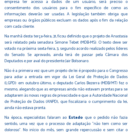
empresa ter acesso a dados de um usuário, será preciso o
consentimento dos usuários para o fim específico de como as
informações deverão ser usadas. A legislação também obriga que
empresas ou órgãos públicos excluam os dados após o fim da relação
com cada cliente.
Na manhã desta terça-feira, 31, ficou definido que o projeto de Anastasia
será relatado pela senadora
Simone Tebet (MDB-MS)
. O texto deve ser
votado na próxima sexta-feira, 3, segundo acordo realizado pelos líderes
do Senado. Se aprovado, ainda terá de passar pela Câmara dos
Deputados e por aval do presidente Jair Bolsonaro.
Não é a primeira vez que um projeto de lei é proposto para o Congresso
para adiar a entrada em vigor da Lei Geral de Proteção de Dados
(LGPD): em outubro último, o deputado Carlos Bezerra (MDB/MT) fez o
mesmo, alegando que as empresas ainda não estavam prontas para se
adaptarem às novas regras de privacidade e que a Autoridade Nacional
de Proteção de Dados (ANPD), que fiscalizaria o cumprimento da lei,
ainda não estava pronta.
Na época, especialistas falaram ao
Estado
que o pedido não fazia
sentido, uma vez que o processo de adaptação "não tem como ser
doloroso". No início do mês, sem grande repercussão e sem citar o