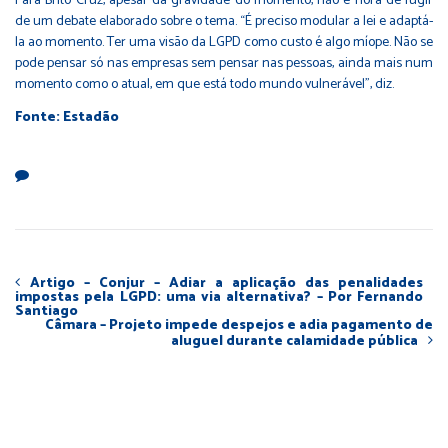
Para Brito Cruz, apesar da gravidade do momento, não é hora de fugir
de um debate elaborado sobre o tema. “É preciso modular a lei e adaptá-
la ao momento. Ter uma visão da LGPD como custo é algo míope. Não se
pode pensar só nas empresas sem pensar nas pessoas, ainda mais num
momento como o atual, em que está todo mundo vulnerável”, diz.
Fonte: Estadão
Artigo – Conjur – Adiar a aplicação das penalidades
impostas pela LGPD: uma via alternativa? – Por Fernando
Santiago
Câmara – Projeto impede despejos e adia pagamento de
aluguel durante calamidade pública