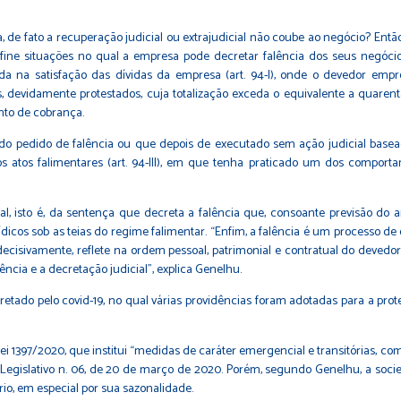
a, de fato a recuperação judicial ou extrajudicial não coube ao negócio? Ent
fine situações no qual a empresa pode decretar falência dos seus negócios. 
da na satisfação das dívidas da empresa (art. 94-I), onde o devedor empre
os, devidamente protestados, cuja totalização exceda o equivalente a quaren
ento de cobrança.
a do pedido de falência ou que depois de executado sem ação judicial base
s atos falimentares (art. 94-III), em que tenha praticado um dos comport
l, isto é, da sentença que decreta a falência que, consoante previsão do ar
ídicos sob as teias do regime falimentar. “Enfim, a falência é um processo d
ecisivamente, reflete na ordem pessoal, patrimonial e contratual do deved
ência e a decretação judicial”, explica Genelhu.
rretado pelo covid-19, no qual várias providências foram adotadas para a p
i 1397/2020, que institui “medidas de caráter emergencial e transitórias, c
o Legislativo n. 06, de 20 de março de 2020. Porém, segundo Genelhu, a soc
io, em especial por sua sazonalidade.