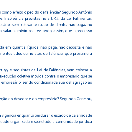
ão como é feito o pedido de falência? Segundo Antônio
Insolvência previstas no art. 94, da Lei Falimentar,
sário, sem relevante razão de direito, não paga, no
ta salários mínimos – evitando, assim, que o processo
ada em quantia líquida, não paga, não deposita e não
amentos tidos como atos de falência, que presume a
t. 99 e seguintes da Lei de Falências, vem colocar a
e execução coletiva movida contra o empresário que se
or empresário, sendo condicionada sua deflagração ao
roteção do devedor e do empresário? Segundo Genelhu,
om vigência enquanto perdurar o estado de calamidade
iedade organizada e sobretudo a comunidade jurídica