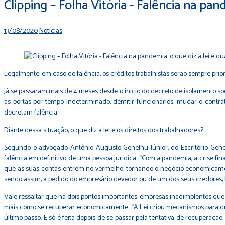
Clipping – Folha Vitória - Falência na pan
13/08/2020
Notícias
Legalmente, em caso de falência, os créditos trabalhistas serão sempre pri
Já se passaram mais de 4 meses desde o início do decreto de isolamento so
as portas por tempo indeterminado, demitir funcionários, mudar o contr
decretam falência.
Diante dessa situação, o que diz a lei e os direitos dos trabalhadores?
Segundo o advogado Antônio Augusto Genelhu Júnior, do Escritório Genelhu
falência em definitivo de uma pessoa jurídica. “Com a pandemia, a crise fi
que as suas contas entrem no vermelho, tornando o negócio economicamen
sendo assim, a pedido do empresário devedor ou de um dos seus credores, há
Vale ressaltar que há dois pontos importantes: empresas inadimplentes que
mais como se recuperar economicamente. “A Lei criou mecanismos para que o
último passo. E só é feita depois de se passar pela tentativa de recuperaçã