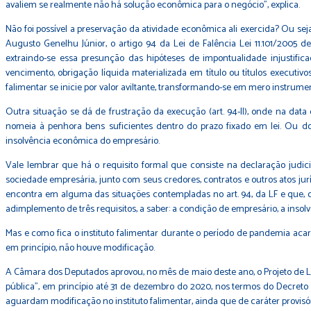
avaliem se realmente não há solução econômica para o negócio”, explica.
Não foi possível a preservação da atividade econômica ali exercida? Ou sej
Augusto Genelhu Júnior, o artigo 94 da Lei de Falência Lei 11.101/2005 de
extraindo-se essa presunção das hipóteses de impontualidade injustifica
vencimento, obrigação líquida materializada em título ou títulos executiv
falimentar se inicie por valor aviltante, transformando-se em mero instrum
Outra situação se dá de frustração da execução (art. 94-II), onde na dat
nomeia à penhora bens suficientes dentro do prazo fixado em lei. Ou do
insolvência econômica do empresário.
Vale lembrar que há o requisito formal que consiste na declaração judicia
sociedade empresária, junto com seus credores, contratos e outros atos jur
encontra em alguma das situações contempladas no art. 94, da LF e que, d
adimplemento de três requisitos, a saber: a condição de empresário, a insolv
Mas e como fica o instituto falimentar durante o período de pandemia aca
em princípio, não houve modificação.
A Câmara dos Deputados aprovou, no mês de maio deste ano, o Projeto de Le
pública”, em princípio até 31 de dezembro do 2020, nos termos do Decret
aguardam modificação no instituto falimentar, ainda que de caráter provisór