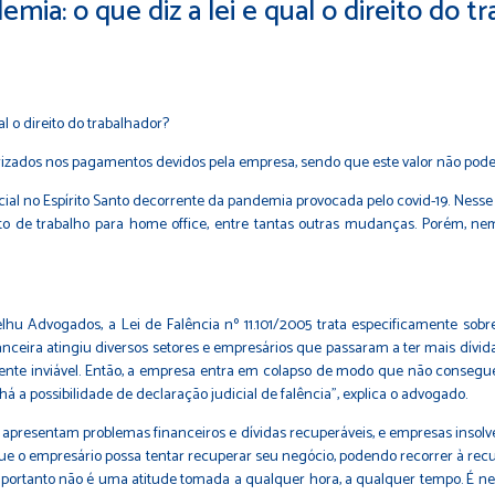
demia: o que diz a lei e qual o direito do t
orizados nos pagamentos devidos pela empresa, sendo que este valor não pode 
cial no Espírito Santo decorrente da pandemia provocada pelo covid-19. Ness
ato de trabalho para home office, entre tantas outras mudanças. Porém, 
 Advogados, a Lei de Falência nº 11.101/2005 trata especificamente sobre 
nanceira atingiu diversos setores e empresários que passaram a ter mais dívi
te inviável. Então, a empresa entra em colapso de modo que não consegue
 a possibilidade de declaração judicial de falência”, explica o advogado.
 apresentam problemas financeiros e dívidas recuperáveis, e empresas insolv
 empresário possa tentar recuperar seu negócio, podendo recorrer à recupera
o, portanto não é uma atitude tomada a qualquer hora, a qualquer tempo. É ne