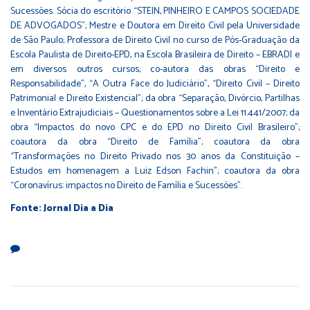
Sucessões. Sócia do escritório “STEIN, PINHEIRO E CAMPOS SOCIEDADE
DE ADVOGADOS”; Mestre e Doutora em Direito Civil pela Universidade
de São Paulo; Professora de Direito Civil no curso de Pós-Graduação da
Escola Paulista de Direito-EPD, na Escola Brasileira de Direito – EBRADI e
em diversos outros cursos; co-autora das obras “Direito e
Responsabilidade”, “A Outra Face do Judiciário”, “Direito Civil – Direito
Patrimonial e Direito Existencial”; da obra “Separação, Divórcio, Partilhas
e Inventário Extrajudiciais – Questionamentos sobre a Lei 11.441/2007; da
obra “Impactos do novo CPC e do EPD no Direito Civil Brasileiro”;
coautora da obra “Direito de Família”; coautora da obra
“Transformações no Direito Privado nos 30 anos da Constituição –
Estudos em homenagem a Luiz Edson Fachin”; coautora da obra
“Coronavírus: impactos no Direito de Família e Sucessões”.
Fonte: Jornal Dia a Dia