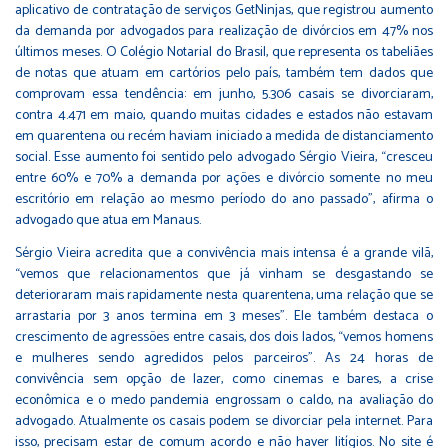
aplicativo de contratação de serviços GetNinjas, que registrou aumento
da demanda por advogados para realização de divórcios em 47% nos
últimos meses. O Colégio Notarial do Brasil, que representa os tabeliães
de notas que atuam em cartórios pelo país, também tem dados que
comprovam essa tendência: em junho, 5.306 casais se divorciaram,
contra 4.471 em maio, quando muitas cidades e estados não estavam
em quarentena ou recém haviam iniciado a medida de distanciamento
social. Esse aumento foi sentido pelo advogado Sérgio Vieira, “cresceu
entre 60% e 70% a demanda por ações e divórcio somente no meu
escritório em relação ao mesmo período do ano passado”, afirma o
advogado que atua em Manaus.
Sérgio Vieira acredita que a convivência mais intensa é a grande vilã,
“vemos que relacionamentos que já vinham se desgastando se
deterioraram mais rapidamente nesta quarentena, uma relação que se
arrastaria por 3 anos termina em 3 meses”. Ele também destaca o
crescimento de agressões entre casais, dos dois lados, “vemos homens
e mulheres sendo agredidos pelos parceiros”. As 24 horas de
convivência sem opção de lazer, como cinemas e bares, a crise
econômica e o medo pandemia engrossam o caldo, na avaliação do
advogado. Atualmente os casais podem se divorciar pela internet. Para
isso, precisam estar de comum acordo e não haver litígios. No site é