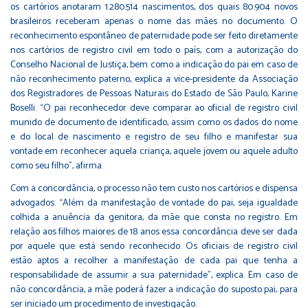
os cartórios anotaram 1.280.514 nascimentos, dos quais 80.904 novos
brasileiros receberam apenas o nome das mães no documento. O
reconhecimento espontâneo de paternidade pode ser feito diretamente
nos cartórios de registro civil em todo o país, com a autorização do
Conselho Nacional de Justiça, bem como a indicação do pai em caso de
não reconhecimento paterno, explica a vice-presidente da Associação
dos Registradores de Pessoas Naturais do Estado de São Paulo, Karine
Boselli. “O pai reconhecedor deve comparar ao oficial de registro civil
munido de documento de identificado, assim como os dados do nome
e do local de nascimento e registro de seu filho e manifestar sua
vontade em reconhecer aquela criança, aquele jovem ou aquele adulto
como seu filho”, afirma.
Com a concordância, o processo não tem custo nos cartórios e dispensa
advogados. “Além da manifestação de vontade do pai, seja igualdade
colhida a anuência da genitora, da mãe que consta no registro. Em
relação aos filhos maiores de 18 anos essa concordância deve ser dada
por aquele que está sendo reconhecido. Os oficiais de registro civil
estão aptos a recolher a manifestação de cada pai que tenha a
responsabilidade de assumir a sua paternidade”, explica. Em caso de
não concordância, a mãe poderá fazer a indicação do suposto pai, para
ser iniciado um procedimento de investigação.