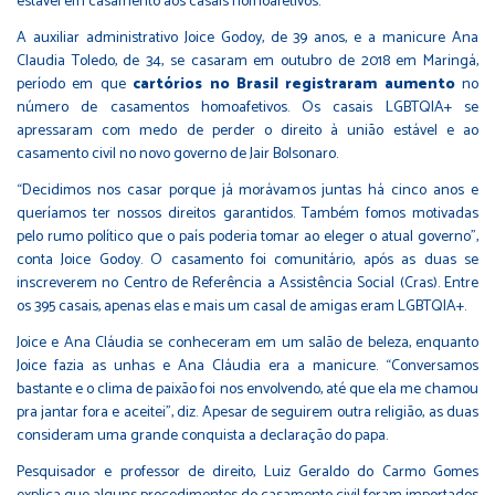
estável em casamento aos casais homoafetivos.
A auxiliar administrativo Joice Godoy, de 39 anos, e a manicure Ana
Claudia Toledo, de 34, se casaram em outubro de 2018 em Maringá,
período em que
cartórios no Brasil registraram aumento
no
número de casamentos homoafetivos. Os casais LGBTQIA+ se
apressaram com medo de perder o direito à união estável e ao
casamento civil no novo governo de Jair Bolsonaro.
“Decidimos nos casar porque já morávamos juntas há cinco anos e
queríamos ter nossos direitos garantidos. Também fomos motivadas
pelo rumo político que o país poderia tomar ao eleger o atual governo”,
conta Joice Godoy. O casamento foi comunitário, após as duas se
inscreverem no Centro de Referência a Assistência Social (Cras). Entre
os 395 casais, apenas elas e mais um casal de amigas eram LGBTQIA+.
Joice e Ana Cláudia se conheceram em um salão de beleza, enquanto
Joice fazia as unhas e Ana Cláudia era a manicure. “Conversamos
bastante e o clima de paixão foi nos envolvendo, até que ela me chamou
pra jantar fora e aceitei”, diz. Apesar de seguirem outra religião, as duas
consideram uma grande conquista a declaração do papa.
Pesquisador e professor de direito, Luiz Geraldo do Carmo Gomes