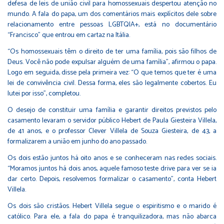
defesa de leis de união civil para homossexuais despertou atenção no
mundo. A fala do papa, um dos comentários mais explícitos dele sobre
relacionamento entre pessoas LGBTQIA+, está no documentário
“Francisco” que entrou em cartaz na Itália.
“Os homossexuais têm o direito de ter uma família, pois são filhos de
Deus. Você não pode expulsar alguém de uma família”, afirmou o papa.
Logo em seguida, disse pela primeira vez: “O que temos que ter é uma
lei de convivência civil. Dessa forma, eles são legalmente cobertos. Eu
lutei por isso”, completou.
O desejo de constituir uma família e garantir direitos previstos pelo
casamento levaram o servidor público Hebert de Paula Giesteira Villela,
de 41 anos, e o professor Clever Villela de Souza Giesteira, de 43, a
formalizarem a união em junho do ano passado.
Os dois estão juntos há oito anos e se conheceram nas redes sociais.
“Moramos juntos há dois anos, aquele famoso teste drive para ver se ia
dar certo. Depois, resolvemos formalizar o casamento”, conta Hebert
Villela.
Os dois são cristãos. Hebert Villela segue o espiritismo e o marido é
católico. Para ele, a fala do papa é tranquilizadora, mas não abarca