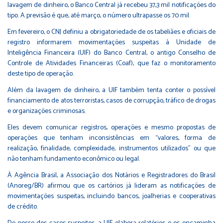
lavagem de dinheiro
, o Banco Central já recebeu 37,3 mil notificações do
tipo. A previsão é que, até março, o número ultrapasse os 70 mil.
Em fevereiro, o CNJ definiu a obrigatoriedade de os tabeliães e oficiais de
registro informarem movimentações suspeitas à Unidade de
Inteligência Financeira (UIF) do
Banco Central
, o
antigo Conselho de
Controle de Atividades Financeiras (Coaf)
, que faz o monitoramento
deste tipo de operação.
Além da lavagem de dinheiro, a
UIF
também tenta conter o possível
financiamento de atos terroristas, casos de corrupção, tráfico de drogas
e organizações criminosas.
Eles devem comunicar registros, operações e mesmo propostas de
operações que tenham inconsistências em “valores, forma de
realização, finalidade, complexidade, instrumentos utilizados” ou que
não tenham fundamento econômico ou legal.
À
Agência Brasil
, a Associação dos Notários e Registradores do Brasil
(Anoreg/BR) afirmou que os
cartórios
já lideram as notificações de
movimentações suspeitas, incluindo bancos, joalherias e cooperativas
de crédito.