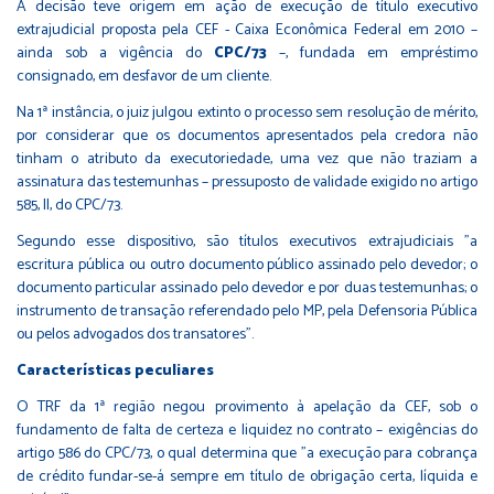
A decisão teve origem em ação de execução de título executivo
extrajudicial proposta pela CEF - Caixa Econômica Federal em 2010 –
ainda sob a vigência do
CPC/73
–, fundada em empréstimo
consignado, em desfavor de um cliente.
Na 1ª instância, o juiz julgou extinto o processo sem resolução de mérito,
por considerar que os documentos apresentados pela credora não
tinham o atributo da executoriedade, uma vez que não traziam a
assinatura das testemunhas – pressuposto de validade exigido no artigo
585, II, do CPC/73.
Segundo esse dispositivo, são títulos executivos extrajudiciais "a
escritura pública ou outro documento público assinado pelo devedor; o
documento particular assinado pelo devedor e por duas testemunhas; o
instrumento de transação referendado pelo MP, pela Defensoria Pública
ou pelos advogados dos transatores".
Características peculiares
O TRF da 1ª região negou provimento à apelação da CEF, sob o
fundamento de falta de certeza e liquidez no contrato – exigências do
artigo 586 do CPC/73, o qual determina que "a execução para cobrança
de crédito fundar-se-á sempre em título de obrigação certa, líquida e