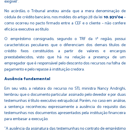
exigível".
No acórdão, o Tribunal anotou ainda que a mera denominação de
cédula de crédito bancário, nos moldes do artigo 28 da lei
10.931/04
–
como ocorreu no pacto firmado entre a CEF e o cliente – não confere
eficácia executiva ao título.
O empréstimo consignado, segundo o TRF da 1ª região, possui
características peculiares que o diferenciam dos demais títulos de
crédito fixos constituídos a partir de valores e encargos
preestabelecidos, visto que há na relação a presença de um
empregador que é responsável pelo desconto dos recursos na folha de
pagamento e pelo repasse à instituição credora.
Ausência fundamental
Em seu voto, a relatora do recurso no STJ, ministra Nancy Andrighi,
lembrou que o documento particular assinado pelo devedor e por duas
testemunhas é título executivo extrajudicial. Porém, no caso em análise,
a sentença reconheceu expressamente a ausência do requisito das
testemunhas nos documentos apresentados pela instituição financeira
para embasar a execução.
"A ausência da assinatura das testemunhas no contrato de empréstimo