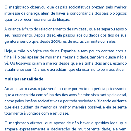
O magistrado observou que os pais socioafetivos prezam pelo melhor
interesse da criança, além de haver a concordância dos pais biológicos
quanto ao reconhecimento da filiação.
A criança é fruto do relacionamento de um casal, que se separou após o
seu nascimento. Depois disso, ela passou aos cuidados dos tios de sua
genitora, sendo que, desde 2009, reside exclusivamente com eles.
Hoje, a mãe biológica reside na Espanha e tem pouco contato com a
filha, já o pai, apesar de morar na mesma cidade, também quase não a
vê. Os tios-avós criam a menor desde que ela tinha dois anos, estando
atualmente com 12 anos, e acreditam que ela está muito bem assistida.
Multiparentalidade
Ao analisar o caso, o juiz verificou que por meio da perícia psicossocial
que a criança tida como filha dos tios-avós é assim vista tanto pelo casal,
como pelos irmãos socioafetivos e por toda sociedade “ficando evidente
que eles cuidam da menor da melhor maneira possível, e ela se sente
totalmente à vontade com eles”, disse.
O magistrado afirmou que, apesar de não haver dispositivo legal que
ampare expressamente a declaração de multiparentalidade, ele vem