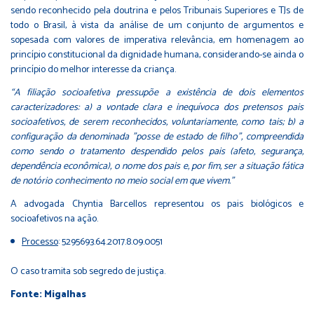
sendo reconhecido pela doutrina e pelos Tribunais Superiores e TJs de
todo o Brasil, à vista da análise de um conjunto de argumentos e
sopesada com valores de imperativa relevância, em homenagem ao
princípio constitucional da dignidade humana, considerando-se ainda o
princípio do melhor interesse da criança.
“A filiação socioafetiva pressupõe a existência de dois elementos
caracterizadores: a) a vontade clara e inequívoca dos pretensos pais
socioafetivos, de serem reconhecidos, voluntariamente, como tais; b) a
configuração da denominada "posse de estado de filho", compreendida
como sendo o tratamento despendido pelos pais (afeto, segurança,
dependência econômica), o nome dos pais e, por fim, ser a situação fática
de notório conhecimento no meio social em que vivem.”
A advogada Chyntia Barcellos representou os pais biológicos e
socioafetivos na ação.
Processo
: 5295693.64.2017.8.09.0051
O caso tramita sob segredo de justiça.
Fonte: Migalhas