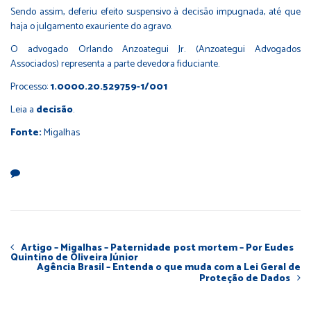
Sendo assim, deferiu efeito suspensivo à decisão impugnada, até que
haja o julgamento exauriente do agravo.
O advogado Orlando Anzoategui Jr. (Anzoategui Advogados
Associados) representa a parte devedora fiduciante.
Processo:
1.0000.20.529759-1/001
Leia a
decisão
.
Fonte:
Migalhas
Artigo – Migalhas – Paternidade post mortem – Por Eudes
Quintino de Oliveira Júnior
Agência Brasil – Entenda o que muda com a Lei Geral de
Proteção de Dados