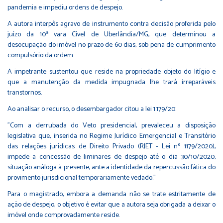
pandemia e impediu ordens de despejo.
A autora interpôs agravo de instrumento contra decisão proferida pelo
juízo da 10ª vara Cível de Uberlândia/MG, que determinou a
desocupação do imóvel no prazo de 60 dias, sob pena de cumprimento
compulsório da ordem.
A impetrante sustentou que reside na propriedade objeto do litígio e
que a manutenção da medida impugnada lhe trará irreparáveis
transtornos.
Ao analisar o recurso, o desembargador citou a lei 1.179/20:
"Com a derrubada do Veto presidencial, prevaleceu a disposição
legislativa que, inserida no Regime Jurídico Emergencial e Transitório
das relações jurídicas de Direito Privado (RJET - Lei nº 1179/2020),
impede a concessão de liminares de despejo até o dia 30/10/2020,
situação análoga à presente, ante a identidade da repercussão fática do
provimento jurisdicional temporariamente vedado."
Para o magistrado, embora a demanda não se trate estritamente de
ação de despejo, o objetivo é evitar que a autora seja obrigada a deixar o
imóvel onde comprovadamente reside.