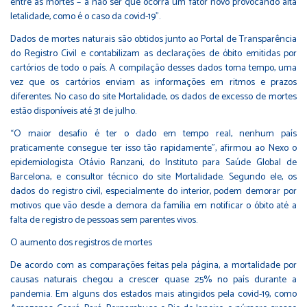
entre as mortes – a não ser que ocorra um fator novo provocando alta
letalidade, como é o caso da covid-19”.
Dados de mortes naturais são obtidos junto ao Portal de Transparência
do Registro Civil e contabilizam as declarações de óbito emitidas por
cartórios de todo o país. A compilação desses dados toma tempo, uma
vez que os cartórios enviam as informações em ritmos e prazos
diferentes. No caso do site Mortalidade, os dados de excesso de mortes
estão disponíveis até 31 de julho.
“O maior desafio é ter o dado em tempo real, nenhum país
praticamente consegue ter isso tão rapidamente”, afirmou ao Nexo o
epidemiologista Otávio Ranzani, do Instituto para Saúde Global de
Barcelona, e consultor técnico do site Mortalidade. Segundo ele, os
dados do registro civil, especialmente do interior, podem demorar por
motivos que vão desde a demora da família em notificar o óbito até a
falta de registro de pessoas sem parentes vivos.
O aumento dos registros de mortes
De acordo com as comparações feitas pela página, a mortalidade por
causas naturais chegou a crescer quase 25% no país durante a
pandemia. Em alguns dos estados mais atingidos pela covid-19, como