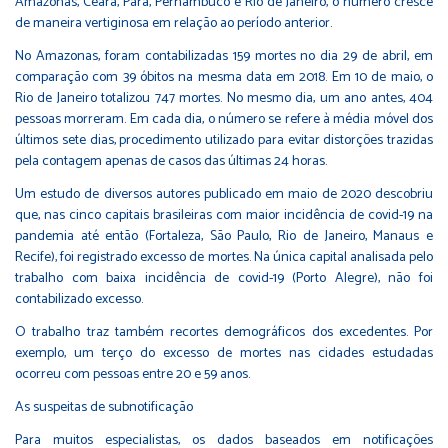
Amazonas, Ceará, Pará, Pernambuco e Rio de Janeiro, o número cresce
de maneira vertiginosa em relação ao período anterior.
No Amazonas, foram contabilizadas 159 mortes no dia 29 de abril, em
comparação com 39 óbitos na mesma data em 2018. Em 10 de maio, o
Rio de Janeiro totalizou 747 mortes. No mesmo dia, um ano antes, 404
pessoas morreram. Em cada dia, o número se refere à média móvel dos
últimos sete dias, procedimento utilizado para evitar distorções trazidas
pela contagem apenas de casos das últimas 24 horas.
Um estudo de diversos autores publicado em maio de 2020 descobriu
que, nas cinco capitais brasileiras com maior incidência de covid-19 na
pandemia até então (Fortaleza, São Paulo, Rio de Janeiro, Manaus e
Recife), foi registrado excesso de mortes. Na única capital analisada pelo
trabalho com baixa incidência de covid-19 (Porto Alegre), não foi
contabilizado excesso.
O trabalho traz também recortes demográficos dos excedentes. Por
exemplo, um terço do excesso de mortes nas cidades estudadas
ocorreu com pessoas entre 20 e 59 anos.
As suspeitas de subnotificação
Para muitos especialistas, os dados baseados em notificações