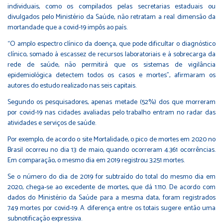
individuais, como os compilados pelas secretarias estaduais ou
divulgados pelo Ministério da Saúde, não retratam a real dimensão da
mortandade que a covid-19 impôs ao país.
“O amplo espectro clínico da doença, que pode dificultar o diagnóstico
clínico, somado à escassez de recursos laboratoriais e à sobrecarga da
rede de saúde, não permitirá que os sistemas de vigilância
epidemiológica detectem todos os casos e mortes”, afirmaram os
autores do estudo realizado nas seis capitais.
Segundo os pesquisadores, apenas metade (52%) dos que morreram
por covid-19 nas cidades avaliadas pelo trabalho entram no radar das
atividades e serviços de saúde.
Por exemplo, de acordo o site Mortalidade, o pico de mortes em 2020 no
Brasil ocorreu no dia 13 de maio, quando ocorreram 4.361 ocorrências.
Em comparação, o mesmo dia em 2019 registrou 3.251 mortes.
Se o número do dia de 2019 for subtraído do total do mesmo dia em
2020, chega-se ao excedente de mortes, que dá 1.110. De acordo com
dados do Ministério da Saúde para a mesma data, foram registrados
749 mortes por covid-19. A diferença entre os totais sugere então uma
subnotificação expressiva.