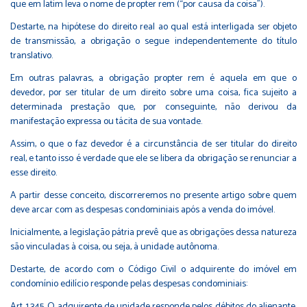
que em latim leva o nome de propter rem (“por causa da coisa”).
Destarte, na hipótese do direito real ao qual está interligada ser objeto
de transmissão, a obrigação o segue independentemente do título
translativo.
Em outras palavras, a obrigação propter rem é aquela em que o
devedor, por ser titular de um direito sobre uma coisa, fica sujeito a
determinada prestação que, por conseguinte, não derivou da
manifestação expressa ou tácita de sua vontade.
Assim, o que o faz devedor é a circunstância de ser titular do direito
real, e tanto isso é verdade que ele se libera da obrigação se renunciar a
esse direito.
A partir desse conceito, discorreremos no presente artigo sobre quem
deve arcar com as despesas condominiais após a venda do imóvel.
Inicialmente, a legislação pátria prevê que as obrigações dessa natureza
são vinculadas à coisa, ou seja, à unidade autônoma.
Destarte, de acordo com o Código Civil o adquirente do imóvel em
condomínio edilício responde pelas despesas condominiais:
Art. 1.345. O adquirente de unidade responde pelos débitos do alienante,