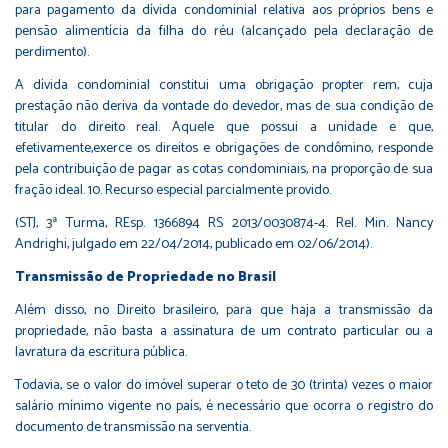
para pagamento da dívida condominial relativa aos próprios bens e
pensão alimentícia da filha do réu (alcançado pela declaração de
perdimento).
A dívida condominial constitui uma obrigação propter rem, cuja
prestação não deriva da vontade do devedor, mas de sua condição de
titular do direito real. Aquele que possui a unidade e que,
efetivamente,exerce os direitos e obrigações de condômino, responde
pela contribuição de pagar as cotas condominiais, na proporção de sua
fração ideal. 10. Recurso especial parcialmente provido.
(STJ, 3ª Turma, REsp. 1366894 RS 2013/0030874-4. Rel. Min. Nancy
Andrighi, julgado em 22/04/2014, publicado em 02/06/2014).
Transmissão de Propriedade no Brasil
Além disso, no Direito brasileiro, para que haja a transmissão da
propriedade, não basta a assinatura de um contrato particular ou a
lavratura da escritura pública.
Todavia, se o valor do imóvel superar o teto de 30 (trinta) vezes o maior
salário mínimo vigente no país, é necessário que ocorra o registro do
documento de transmissão na serventia.