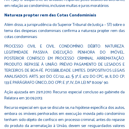
em relação ao condomínio, inclusive multas e juros moratórios.
Natureza propter rem das Cotas Condominiais
Além disso, a jurisprudência do Superior Tribunal de Justiça – STJ sobre o
tema das despesas condominiais confirma a natureza propter rem das
cotas condominiais:
PROCESSO CIVIL E CIVIL. CONDOMÍNIO. DÉBITO. NATUREZA.
LEGITIMIDADE PASSIVA. EXECUÇÃO. PENHORA DO IMÓVEL.
POSTERIOR CONFISCO EM PROCESSO CRIMINAL. ARREMATAÇÃO.
PRODUTO. REPASSE À UNIÃO. PRÉVIO PAGAMENTO DE LESADOS E
TERCEIROS DE BOA-FÉ. POSSIBILIDADE. LIMITES. DISPOSITIVOS LEGAIS
ANALISADOS: ARTS. 307 DO CC/02; 42, § 3º, E 472 DO CPC; 91, II, DO CP;
133 E PARÁGRAFO ÚNICO, DO CPP; E 3º, IV, DA LEI Nº 8.009/ 90.
Ação ajuizada em 29.11.2010. Recurso especial concluso ao gabinete da
Relatora em 30.09.2013.
Recurso especial em que se discute se, na hipótese específica dos autos,
embora os imóveis penhorados em execução movida pelo condomínio
tenham sido objeto de confisco em processo criminal, antes do repasse
do produto da arrematação à União, devem ser resguardados valores