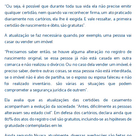
“Ou seja, é possível que durante toda sua vida ela não precise emitir
qualquer certidão, nem quando vai reconhecer firma, um ato praticado
diariamente nos cartórios, ela lhe é exigida. E vale ressaltar, a primeira
certidão de nascimento e óbito, são gratuitas”.
A atualização se faz necessária quando, por exemplo, uma pessoa vai
casar ou vender um imóvel.
“Precisamos saber então, se houve alguma alteração no registro de
nascimento original, se essa pessoa já não está casada em outra
comarca e não realizou o divórcio. Ou no caso dela vender um imóvel, é
preciso saber, dentre outras coisas, se essa pessoa não está interditada,
se o imóvel não é alvo de partilha, se o esposo ou esposa faleceu e não
foi realizado inventário… são várias as situações que podem
comprometer a segurança jurídica de outrem”.
Ela avalia que as atualizações das certidões de casamento
acompanham a evolução da sociedade. “Antes, dificilmente as pessoas
alteravam seu estado civil”. Em defesa dos cartórios, declara ainda que
80% dos atos do registro civil são gratuitos, incluindo-se as hipóteses de
gratuidade contempladas em lei.
Ainda segundo Niuara, atualmente, diversas averbações são feitas no