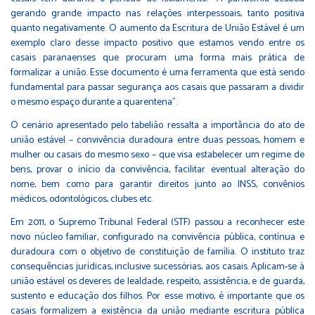
gerando grande impacto nas relações interpessoais, tanto positiva
quanto negativamente. O aumento da Escritura de União Estável é um
exemplo claro desse impacto positivo que estamos vendo entre os
casais paranaenses que procuram uma forma mais prática de
formalizar a união. Esse documento é uma ferramenta que está sendo
fundamental para passar segurança aos casais que passaram a dividir
o mesmo espaço durante a quarentena”.
O cenário apresentado pelo tabelião ressalta a importância do ato de
união estável – convivência duradoura entre duas pessoas, homem e
mulher ou casais do mesmo sexo – que visa estabelecer um regime de
bens, provar o início da convivência, facilitar eventual alteração do
nome, bem como para garantir direitos junto ao INSS, convênios
médicos, odontológicos, clubes etc.
Em 2011, o Supremo Tribunal Federal (STF) passou a reconhecer este
novo núcleo familiar, configurado na convivência pública, contínua e
duradoura com o objetivo de constituição de família. O instituto traz
consequências jurídicas, inclusive sucessórias, aos casais. Aplicam-se à
união estável os deveres de lealdade, respeito, assistência, e de guarda,
sustento e educação dos filhos. Por esse motivo, é importante que os
casais formalizem a existência da união mediante escritura pública