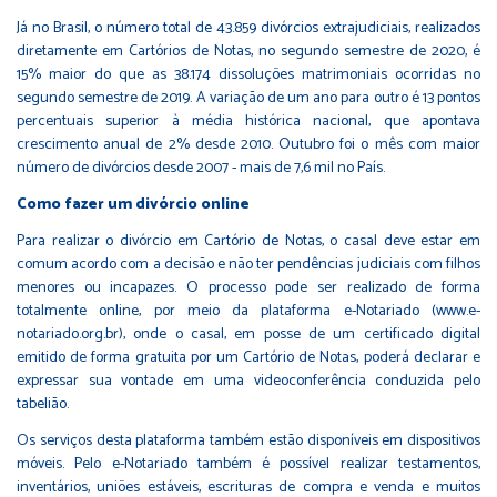
Já no Brasil, o número total de 43.859 divórcios extrajudiciais, realizados
diretamente em Cartórios de Notas, no segundo semestre de 2020, é
15% maior do que as 38.174 dissoluções matrimoniais ocorridas no
segundo semestre de 2019. A variação de um ano para outro é 13 pontos
percentuais superior à média histórica nacional, que apontava
crescimento anual de 2% desde 2010. Outubro foi o mês com maior
número de divórcios desde 2007 - mais de 7,6 mil no País.
Como fazer um divórcio online
Para realizar o divórcio em Cartório de Notas, o casal deve estar em
comum acordo com a decisão e não ter pendências judiciais com filhos
menores ou incapazes. O processo pode ser realizado de forma
totalmente online, por meio da plataforma e-Notariado (www.e-
notariado.org.br), onde o casal, em posse de um certificado digital
emitido de forma gratuita por um Cartório de Notas, poderá declarar e
expressar sua vontade em uma videoconferência conduzida pelo
tabelião.
Os serviços desta plataforma também estão disponíveis em dispositivos
móveis. Pelo e-Notariado também é possível realizar testamentos,
inventários, uniões estáveis, escrituras de compra e venda e muitos