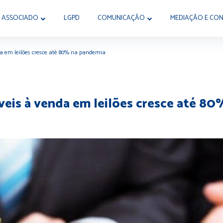
 ASSOCIADO
LGPD
COMUNICAÇÃO
MEDIAÇÃO E CON
da em leilões cresce até 80% na pandemia
veis à venda em leilões cresce até 8