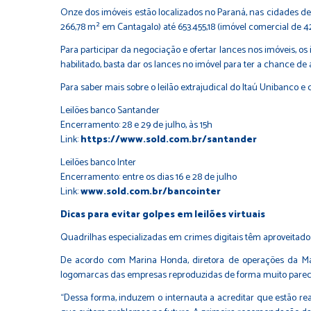
Onze dos imóveis estão localizados no Paraná, nas cidades de C
266,78 m² em Cantagalo) até 653.455,18 (imóvel comercial de 4
Para participar da negociação e ofertar lances nos imóveis, os 
habilitado, basta dar os lances no imóvel para ter a chance de 
Para saber mais sobre o leilão extrajudical do Itaú Unibanco e
Leilões banco Santander
Encerramento: 28 e 29 de julho, às 15h
Link:
https://www.sold.com.br/santander
Leilões banco Inter
Encerramento: entre os dias 16 e 28 de julho
Link:
www.sold.com.br/bancointer
Dicas para evitar golpes em leilões virtuais
Quadrilhas especializadas em crimes digitais têm aproveitado o
De acordo com Marina Honda, diretora de operações da Mais
logomarcas das empresas reproduzidas de forma muito parecid
“Dessa forma, induzem o internauta a acreditar que estão rea