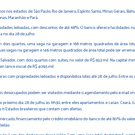
nos estados de São Paulo, Rio de Janeiro, Espírito Santo, Minas Gerais, Bahi
onas, Maranhão e Pará.
idades leiloadas, com descontos de até 68%. O banco oferece facilidades
a no dia 28 de julho.
dois quartos, uma vaga na garagem e 168 metros quadrados de área total r
as vagas na garagem e 146 metros quadrados de área total pode ser arremata
alvador, com dois quartos com suítes, no valor de R$ 93,3 mil. Na capital m
m lance inicial de R$ 409,5 mil.
nceiras com propriedades leiloadas e disponibiliza lotes até 28 de julho. Entre
veis desocupados podem ser visitados mediante o agendamento pelo e-mail im
 próximo dia 28 de julho, às 11h30, entre eles apartamentos e casas. Ceará, G
s 11 Estados brasileiros que contam com ofertas.
e mercado, financiamento pelo crédito imobiliário do banco de até 80% do val
eilão.