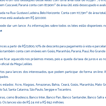
Paulo é um dos destaques desse leilão. Com uma área total de 110,35m², o i
 em Cascavel, Paraná conta com 87,90m² de área útil, está desocupado e avali
zada na Rua Gustavo Ladeira, Belo Horizonte. Conta com 117,73m² de área to
0, mas está avaliada em R$ 320.000.
pode dar um lance. As informações sobre todos os lotes estão disponíveis no
er
.
lances a partir de R$73.800, 10% de desconto para pagamento à vista e parcela
 leilão também conta com imóveis em Goiás, Maranhão, Paraná, Piauí, Rio Grande
eve ficar aquecido nos próximos meses, pois a queda da taxa de juros e as
oficial da Mega Leilões.
os para lances dos interessados, que podem participar de forma on-line. A
upados.
 estados: Acre, Alagoas, Amazonas, Bahia, Ceará, Goiás, Maranhão, Mato Gro
 Sul, Santa Catarina, São Paulo, Sergipe e Tocantins.
nceiras, como Bradesco, Banco Inter, Banco Pan, Banco Santander, Banco Safra
. Os lances vão de R$ 24 mil a R$ 69,2 milhões.