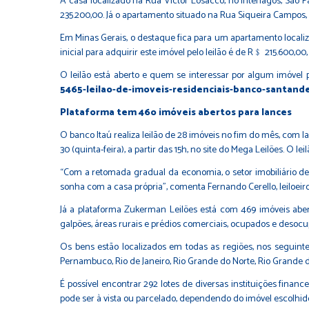
A casa localizado na Rua Victor Losacco, no Interlagos, São 
235.200,00. Já o apartamento situado na Rua Siqueira Campos,
Em Minas Gerais, o destaque fica para um apartamento locali
inicial para adquirir este imóvel pelo leilão é de R﹩ 215.600,0
O leilão está aberto e quem se interessar por algum imóvel 
5465-leilao-de-imoveis-residenciais-banco-santand
Plataforma tem 46o imóveis abertos para lances
O banco Itaú realiza leilão de 28 imóveis no fim do mês, com 
30 (quinta-feira), a partir das 15h, no site do Mega Leilões. O
“Com a retomada gradual da economia, o setor imobiliário d
sonha com a casa própria”, comenta Fernando Cerello, leiloeiro 
Já a plataforma Zukerman Leilões está com 469 imóveis abert
galpões, áreas rurais e prédios comerciais, ocupados e desoc
Os bens estão localizados em todas as regiões, nos seguintes
Pernambuco, Rio de Janeiro, Rio Grande do Norte, Rio Grande do
É possível encontrar 292 lotes de diversas instituições fina
pode ser à vista ou parcelado, dependendo do imóvel escolhido