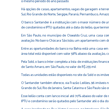
o mesmo período do ano passado.
Há opções de casas, apartamentos, vagas de garagem e terrenos 
Sul, Rio Grande do Norte, Sergipe, Paraná, Pernambuco, Amaz
O banco Santander é a instituição com o maior número de un
de condomínio e IPTU quitados até a data do leilão, que termin
Em São Paulo, no município de Oswaldo Cruz, uma casa com 
avaliação. No bairro Chácara São João, um apartamento com du
Entre as oportunidades do banco na Bahia está uma casa em S
área total está disponível com valor 58% abaixo da avaliação, co
Pela Sold, o banco Inter completa a lista de instituições fina
de Santo Amaro, em São Paulo, no valor de R$ 255 mil.
Todas as unidades estão disponíveis no site da Sold e os imó
O Santander também oferece, via Frazão Leilões, 96 imóveis no
Grande do Sul, Rio de Janeiro, Santa Catarina e São Paulo são o
Esse leilão conta com lance inicial até 70% abaixo do valor d
IPTU e condomínio serão quitados pelo Santander até o dia do l