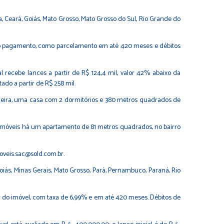
a, Ceará, Goiás, Mato Grosso, Mato Grosso do Sul, Rio Grande do
 no pagamento, como parcelamento em até 420 meses e débitos
ecebe lances a partir de R$ 124,4 mil, valor 42% abaixo da
do a partir de R$ 258 mil.
ineira, uma casa com 2 dormitórios e 380 metros quadrados de
 os imóveis há um apartamento de 81 metros quadrados, no bairro
oveis.sac@sold.com.br.
oiás, Minas Gerais, Mato Grosso, Pará, Pernambuco, Paraná, Rio
or do imóvel, com taxa de 6,99% e em até 420 meses. Débitos de