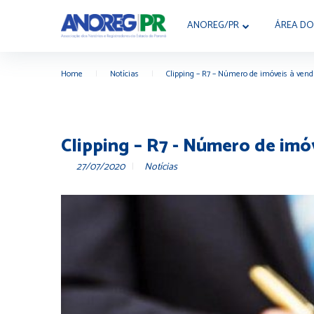
ANOREG/PR
ÁREA DO
Home
|
Notícias
|
Clipping – R7 – Número de imóveis à ven
Clipping – R7 - Número de imó
27/07/2020
Notícias