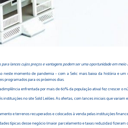
s para lances cujos preços e vantagens podem ser uma oportunidade em meio à
o neste momento de pandemia – com a Selic mais baixa da história e um me
móveis programados para os próximos dias.
inadimplência enfrentada por mais de 60% da população ativa) fez crescer o 
 instituições no site Sold Leilões. As ofertas, com lances iniciais que variam e
rtamento e terrenos recuperados e colocados à venda pelas instituições finan
ilidades típicas desse negócio (maior parcelamento e taxas reduzidas) fiz