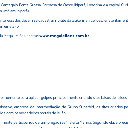
antagalo, Ponta Grossa, Formosa do Oeste, Ibiporã, Londrina e a capital, Curi
20 m² em Ibiporã).
interessados devem se cadastrar no site da Zukerman Leilões, ler atentamente o
arrematá-lo.
 da Mega Leilões, acesse:
www.megaleiloes.com.br
 momento para aplicar golpes, principalmente criando sites falsos de leilões v
Ativo, empresa de intermediação do Grupo Superbid, os sites criados pel
a com os verdadeiros portais de leilão.
lmente participando de um pregão real”, alerta Marina. Segundo ela, é prec