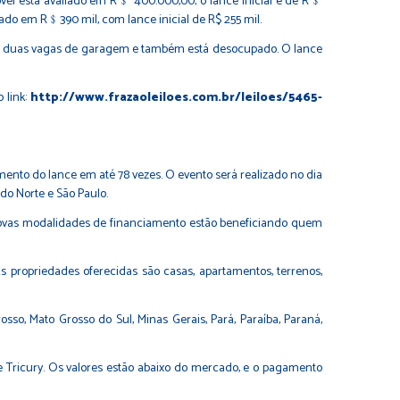
móvel está avaliado em R﹩ 400.000,00; o lance inicial é de R﹩
ado em R﹩390 mil, com lance inicial de R$ 255 mil.
tal, duas vagas de garagem e também está desocupado. O lance
 link:
http://www.frazaoleiloes.com.br/leiloes/5465-
mento do lance em até 78 vezes. O evento será realizado no dia
 do Norte e São Paulo.
 novas modalidades de financiamento estão beneficiando quem
s propriedades oferecidas são casas, apartamentos, terrenos,
sso, Mato Grosso do Sul, Minas Gerais, Pará, Paraíba, Paraná,
 e Tricury. Os valores estão abaixo do mercado, e o pagamento