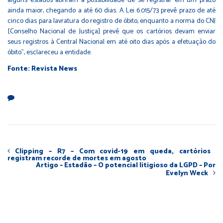
alguns estados abriram a possibilidade de se registrar em um prazo
ainda maior, chegando a até 60 dias. A Lei 6.015/73 prevê prazo de até
cinco dias para lavratura do registro de óbito, enquanto a norma do CNJ
[Conselho Nacional de Justiça] prevê que os cartórios devam enviar
seus registros à Central Nacional em até oito dias após a efetuação do
óbito”, esclareceu a entidade.
Fonte: Revista News
Clipping – R7 – Com covid-19 em queda, cartórios
registram recorde de mortes em agosto
Artigo – Estadão – O potencial litigioso da LGPD – Por
Evelyn Weck