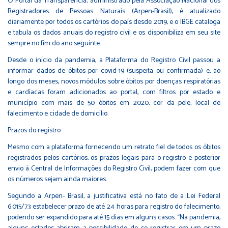
O Portal da Transparência, administrado pela Associação Nacional dos
Registradores de Pessoas Naturais (Arpen-Brasil), é atualizado
diariamente por todos os cartórios do país desde 2019, e o IBGE cataloga
e tabula os dados anuais do registro civil e os disponibiliza em seu site
sempre no fim do ano seguinte.
Desde o início da pandemia, a Plataforma do Registro Civil passou a
informar dados de óbitos por covid-19 (suspeita ou confirmada) e, ao
longo dos meses, novos módulos sobre óbitos por doenças respiratórias
e cardíacas foram adicionados ao portal, com filtros por estado e
município com mais de 50 óbitos em 2020, cor da pele, local de
falecimento e cidade de domicílio.
Prazos do registro
Mesmo com a plataforma fornecendo um retrato fiel de todos os óbitos
registrados pelos cartórios, os prazos legais para o registro e posterior
envio à Central de Informações do Registro Civil, podem fazer com que
os números sejam ainda maiores.
Segundo a Arpen- Brasil, a justificativa está no fato de a Lei Federal
6.015/73 estabelecer prazo de até 24 horas para registro do falecimento,
podendo ser expandido para até 15 dias em alguns casos. “Na pandemia,