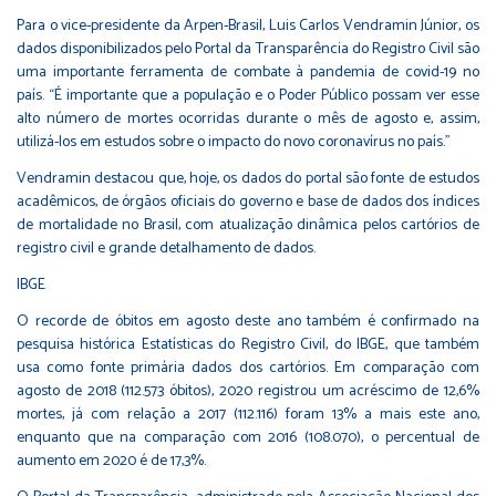
Para o vice-presidente da Arpen-Brasil, Luis Carlos Vendramin Júnior, os
dados disponibilizados pelo Portal da Transparência do Registro Civil são
uma importante ferramenta de combate à pandemia de covid-19 no
país. “É importante que a população e o Poder Público possam ver esse
alto número de mortes ocorridas durante o mês de agosto e, assim,
utilizá-los em estudos sobre o impacto do novo coronavírus no país.”
Vendramin destacou que, hoje, os dados do portal são fonte de estudos
acadêmicos, de órgãos oficiais do governo e base de dados dos índices
de mortalidade no Brasil, com atualização dinâmica pelos cartórios de
registro civil e grande detalhamento de dados.
IBGE
O recorde de óbitos em agosto deste ano também é confirmado na
pesquisa histórica Estatísticas do Registro Civil, do IBGE, que também
usa como fonte primária dados dos cartórios. Em comparação com
agosto de 2018 (112.573 óbitos), 2020 registrou um acréscimo de 12,6%
mortes, já com relação a 2017 (112.116) foram 13% a mais este ano,
enquanto que na comparação com 2016 (108.070), o percentual de
aumento em 2020 é de 17,3%.