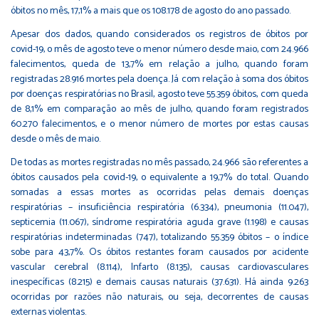
óbitos no mês, 17,1% a mais que os 108.178 de agosto do ano passado.
Apesar dos dados, quando considerados os registros de óbitos por
covid-19, o mês de agosto teve o menor número desde maio, com 24.966
falecimentos, queda de 13,7% em relação a julho, quando foram
registradas 28.916 mortes pela doença. Já com relação à soma dos óbitos
por doenças respiratórias no Brasil, agosto teve 55.359 óbitos, com queda
de 8,1% em comparação ao mês de julho, quando foram registrados
60.270 falecimentos, e o menor número de mortes por estas causas
desde o mês de maio.
De todas as mortes registradas no mês passado, 24.966 são referentes a
óbitos causados pela covid-19, o equivalente a 19,7% do total. Quando
somadas a essas mortes as ocorridas pelas demais doenças
respiratórias – insuficiência respiratória (6.334), pneumonia (11.047),
septicemia (11.067), síndrome respiratória aguda grave (1.198) e causas
respiratórias indeterminadas (747), totalizando 55.359 óbitos – o índice
sobe para 43,7%. Os óbitos restantes foram causados por acidente
vascular cerebral (8.114), Infarto (8.135), causas cardiovasculares
inespecíficas (8.215) e demais causas naturais (37.631). Há ainda 9.263
ocorridas por razões não naturais, ou seja, decorrentes de causas
externas violentas.