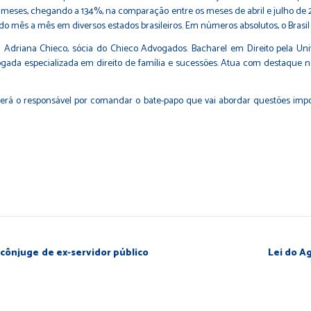
mos meses, chegando a 134%, na comparação entre os meses de abril e julho 
mês a mês em diversos estados brasileiros. Em números absolutos, o Brasil p
da Adriana Chieco, sócia do Chieco Advogados. Bacharel em Direito pela Uni
dvogada especializada em direito de família e sucessões. Atua com destaque 
 será o responsável por comandar o bate-papo que vai abordar questões impo
cônjuge de ex-servidor público
Lei do Ag