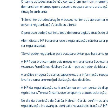
O termo autodeclaração não constará em nenhum momento da 
demonstrem o tempo que o posseiro ocupa a terra e a situaçã
situação ambiental.
"Não vai ter autodeclaração. A pessoa vai ter que apresent
terra na regularização", explicou a fonte.
O processo poderá ser feito todo de forma digital, através do 
Além disso, a MP irá prever que a regularização não irá valer
ser regularizadas.
"Só vai poder regularizar para trás, para evitar que haja uma 
A MP ficou praticamente dois meses em análise na Secretaria 
Assuntos Fundiários, Nabhan Garcia — patrocinador da ideia d
A análise chegou às cortes superiores, e a informação repas
levaria a uma enorme judicialização das decisões.
A MP da regularização se transformou em um ponto de disput
Agricultura, Tereza Cristina, que se opunha a autodeclaração.
No dia da demissão de Corrêa, Nabhan Garcia confirmou a jo
regularização iria avançar, com base na autodeclaração. A MP 