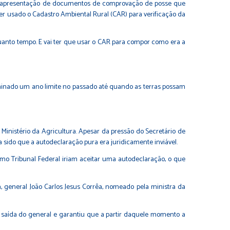
r a apresentação de documentos de comprovação de posse que
r usado o Cadastro Ambiental Rural (CAR) para verificação da
anto tempo. E vai ter que usar o CAR para compor como era a
terminado um ano limite no passado até quando as terras possam
Ministério da Agricultura. Apesar da pressão do Secretário de
ia sido que a autodeclaração pura era juridicamente inviável.
emo Tribunal Federal iriam aceitar uma autodeclaração, o que
 general João Carlos Jesus Corrêa, nomeado pela ministra da
 saída do general e garantiu que a partir daquele momento a