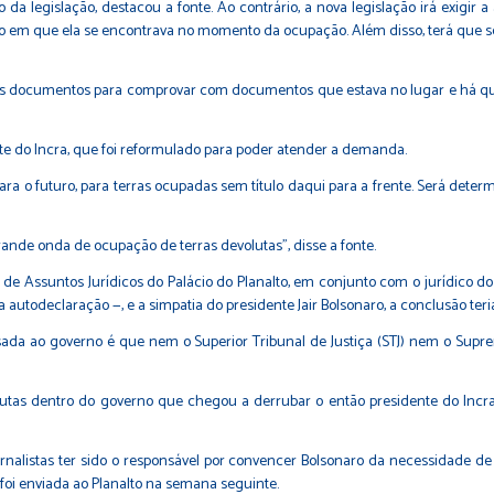
legislação, destacou a fonte. Ao contrário, a nova legislação irá exigi
o em que ela se encontrava no momento da ocupação. Além disso, terá que se
ar os documentos para comprovar com documentos que estava no lugar e há qu
site do Incra, que foi reformulado para poder atender a demanda.
 para o futuro, para terras ocupadas sem título daqui para a frente. Será de
grande onda de ocupação de terras devolutas", disse a fonte.
de Assuntos Jurídicos do Palácio do Planalto, em conjunto com o jurídico do 
a autodeclaração —, e a simpatia do presidente
Jair Bolsonaro
, a conclusão ter
sada ao governo é que nem o Superior Tribunal de Justiça (STJ) nem o Supr
as dentro do governo que chegou a derrubar o então presidente do Incra,
rnalistas ter sido o responsável por convencer Bolsonaro da necessidade de
foi enviada ao Planalto na semana seguinte.