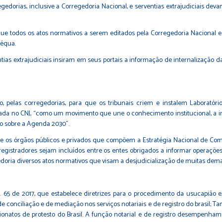
edorias, inclusive a Corregedoria Nacional, e serventias extrajudiciais dev
ue todos os atos normativos a serem editados pela Corregedoria Nacional e 
déqua.
tias extrajudiciais insiram em seus portais a informação de internalização
o, pelas corregedorias, para que os tribunais criem e instalem Laboratóri
da no CNJ, “como um movimento que une o conhecimento institucional, a ino
ção sobre a Agenda 2030”.
re os órgãos públicos e privados que compõem a Estratégia Nacional de C
registradores sejam incluídos entre os entes obrigados a informar operações
oria diversos atos normativos que visam a desjudicialização de muitas dem
 65 de 2017, que estabelece diretrizes para o procedimento da usucapião ext
e conciliação e de mediação nos serviços notariais e de registro do brasil; T
ionatos de protesto do Brasil. A função notarial e de registro desempenham