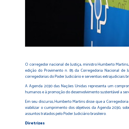
O corregedor nacional de Justiça, ministro Humberto Martins,
edição do Provimento n. 85 da Corregedoria Nacional de J
corregedorias do Poder Judiciário e serventias extrajudiciais bra
A Agenda 2030 das Nações Unidas representa um compromisso 
humanos e à promoção do desenvolvimento sustentável a sere
Em seu discurso, Humberto Martins disse que a Corregedoria N
viabilizar o cumprimento dos objetivos da Agenda 2030, sobre
assuntos tratados pelo Poder Judiciário brasileiro.
Diretrizes