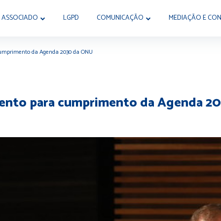
 ASSOCIADO
LGPD
COMUNICAÇÃO
MEDIAÇÃO E CON
 cumprimento da Agenda 2030 da ONU
imento para cumprimento da Agenda 2