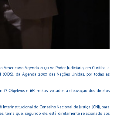
ero-Americano Agenda 2030 no Poder Judiciário, em Curitiba, a
vel (ODS), da Agenda 2030 das Nações Unidas, por todas as
7 Objetivos e 169 metas, voltados à efetivação dos direitos
nterinstitucional do Conselho Nacional de Justiça (CNJ), para
azes, tema que, segundo ele, está diretamente relacionado aos