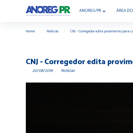
ANOREG/PR
ÁREA DO
Home
|
Notícias
|
CNJ – Corregedor edita provimento para
CNJ - Corregedor edita prov
20/08/2019
Notícias