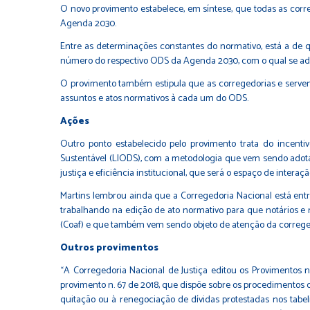
O novo provimento estabelece, em síntese, que todas as correg
Agenda 2030.
Entre as determinações constantes do normativo, está a de q
número do respectivo ODS da Agenda 2030, com o qual se a
O provimento também estipula que as corregedorias e serven
assuntos e atos normativos à cada um do ODS.
Ações
Outro ponto estabelecido pelo provimento trata do incentiv
Sustentável (LIODS), com a metodologia que vem sendo adota
justiça e eficiência institucional, que será o espaço de intera
Martins lembrou ainda que a Corregedoria Nacional está ent
trabalhando na edição de ato normativo para que notários e 
(Coaf) e que também vem sendo objeto de atenção da correged
Outros provimentos
“A Corregedoria Nacional de Justiça editou os Provimentos n.
provimento n. 67 de 2018, que dispõe sobre os procedimentos d
quitação ou à renegociação de dívidas protestadas nos tabel