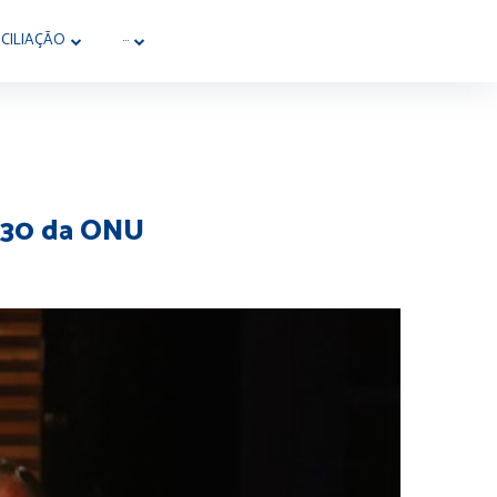
CILIAÇÃO
···
030 da ONU