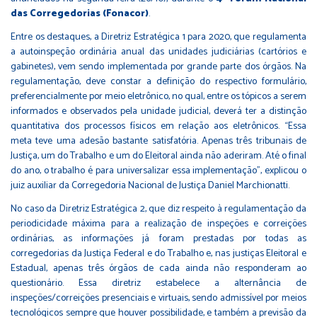
das Corregedorias (Fonacor)
.
Entre os destaques, a Diretriz Estratégica 1 para 2020, que regulamenta
a autoinspeção ordinária anual das unidades judiciárias (cartórios e
gabinetes), vem sendo implementada por grande parte dos órgãos. Na
regulamentação, deve constar a definição do respectivo formulário,
preferencialmente por meio eletrônico, no qual, entre os tópicos a serem
informados e observados pela unidade judicial, deverá ter a distinção
quantitativa dos processos físicos em relação aos eletrônicos. “Essa
meta teve uma adesão bastante satisfatória. Apenas três tribunais de
Justiça, um do Trabalho e um do Eleitoral ainda não aderiram. Até o final
do ano, o trabalho é para universalizar essa implementação”, explicou o
juiz auxiliar da Corregedoria Nacional de Justiça Daniel Marchionatti.
No caso da Diretriz Estratégica 2, que diz respeito à regulamentação da
periodicidade máxima para a realização de inspeções e correições
ordinárias, as informações já foram prestadas por todas as
corregedorias da Justiça Federal e do Trabalho e, nas justiças Eleitoral e
Estadual, apenas três órgãos de cada ainda não responderam ao
questionário. Essa diretriz estabelece a alternância de
inspeções/correições presenciais e virtuais, sendo admissível por meios
tecnológicos sempre que houver possibilidade, e também a previsão da