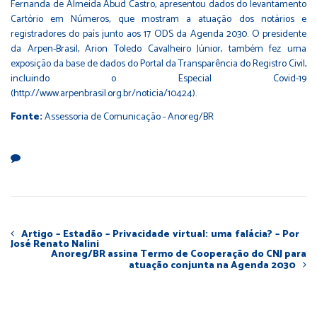
Fernanda de Almeida Abud Castro, apresentou dados do levantamento
Cartório em Números, que mostram a atuação dos notários e
registradores do país junto aos 17 ODS da Agenda 2030. O presidente
da Arpen-Brasil, Arion Toledo Cavalheiro Júnior, também fez uma
exposição da base de dados do Portal da Transparência do Registro Civil,
incluindo o Especial Covid-19
(
http://www.arpenbrasil.org.br/noticia/10424
).
Fonte:
Assessoria de Comunicação - Anoreg/BR
Artigo – Estadão – Privacidade virtual: uma falácia? – Por
José Renato Nalini
Anoreg/BR assina Termo de Cooperação do CNJ para
atuação conjunta na Agenda 2030