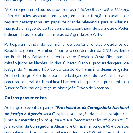
normas que estão em vigência nesse sentido.
“A Corregedoria editou os provimentos nº 67/2018, 72/2018 e 86/2019,
além daqueles assinados em 2020, em que a função notarial e de
registro desempenha um papel de grande relevância para auxiliar na
não judicialização de certas demandas, contribuindo para que o Poder
Judiciário brasileiro atinja as metas da Agenda 2030”, disse.
Participaram ainda da cerimônia de abertura: o vice-presidente da
República, general Hamilton Mourão; o coordenador da ONU residente
no Brasil, Niky Fabiancic; o embaixador Ronaldo Costa Filho para a
missão junto às Nações Unidas; Gilberto Giacoia, procurador-geral de
Justiça do Ministério Público do Estado do Paraná; o desembargador
Adalberto Jorge Xisto do Tribunal de Justiça do Estado do Paraná; o vice-
procurador-geral da República, Humberto Jacques; e o presidente do
Superior Tribunal de Justiça, ministro João Otávio de Noronha.
Outros provimentos
Ao longo do evento, o painel
“Provimentos da Corregedoria Nacional
de Justiça e Agenda 2030”
explicou a atuação da classe extrajudicial
junto a determinação nº 46/2020 e a Recomendação nº 46/2020. O
juiz auxiliar da Corregedoria, Alexandre Chini, afirmou que 96% dos atos
normativos editados estão relacionados ao ODS 16, que trata da