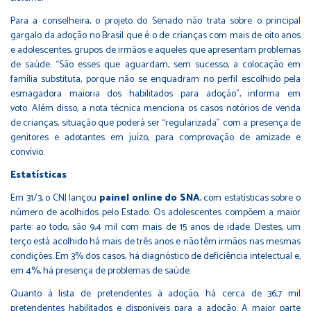
Para a conselheira, o projeto do Senado não trata sobre o principal
gargalo da adoção no Brasil que é o de crianças com mais de oito anos
e adolescentes, grupos de irmãos e aqueles que apresentam problemas
de saúde. “São esses que aguardam, sem sucesso, a colocação em
família substituta, porque não se enquadram no perfil escolhido pela
esmagadora maioria dos habilitados para adoção”, informa em
voto. Além disso, a nota técnica menciona os casos notórios de venda
de crianças, situação que poderá ser “regularizada” com a presença de
genitores e adotantes em juízo, para comprovação de amizade e
convívio.
Estatísticas
Em 31/3, o CNJ lançou
painel online do SNA
, com estatísticas sobre o
número de acolhidos pelo Estado. Os adolescentes compõem a maior
parte: ao todo, são 9,4 mil com mais de 15 anos de idade. Destes, um
terço está acolhido há mais de três anos e não têm irmãos nas mesmas
condições. Em 3% dos casos, há diagnóstico de deficiência intelectual e,
em 4%, há presença de problemas de saúde.
Quanto à lista de pretendentes à adoção, há cerca de 36,7 mil
pretendentes habilitados e disponíveis para a adoção. A maior parte