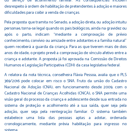
do serviço de acolhimento familiar. As consequências incluem
desrespeito à ordem de habilitação de pretendentes à adoção e maiores
dificuldades para coibir a venda de crianças.
Pela proposta que tramita no Senado, a adoção direta, ou adoção intuitu
personae, torna-se legal quando os pais biológicos, ainda na gravidez ou
após o parto, indicam “mediante a comprovação de prévio
conhecimento, convívio ou amizade entre adotantes e a família natural”
quem receberá a guarda da criança. Para as que tiverem mais de dois
anos de idade, o projeto prevê a comprovação de vínculo afetivo entre a
criança e adotante. A proposta já foi aprovada na Comissão de Direitos
Humanos e Legislação Participativa (CDH) da casa legislativa federal.
A relatora da nota técnica, conselheira Flávia Pessoa, avalia que o PLS
369/2016 pode colocar em risco o SNA. Fruto da união do Cadastro
Nacional de Adoção (CNA), em funcionamento desde 2009, com o
Cadastro Nacional de Crianças Acolhidas (CNCA), o SNA permite uma
visão geral do processo da criança e adolescente desde sua entrada no
sistema de proteção e acolhimento até a sua saída, quer seja pela
adoção, quer seja pela reintegração familiar. O sistema também
estabelece uma lista das pessoas aptas a adotar, ordenada
cronologicamente, mediante prévia habilitação para ingresso no
sistema.