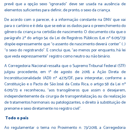
prevê que a opção sexo “ignorado” deve ser usada na ausência de
elementos suficientes para definir, de pronto, o sexo da criança.
De acordo com o parecer, é a informação constante na DNV que vai
para o cartório e é dela que se extrai os dados para o preenchimento do
gênero da criança na certidão de nascimento. O documento cita que o
parágrafo 2º do artigo 54 da Lei de Registros Públicos (Lei nº 6.015/73)
dispõe expressamente que “o assento de nascimento deverá conter” (…)
“o sexo do registrando”. E conclui que, “ao menos por enquanto, há lei
que veda expressamente” registro como neutro ou não binário.
A Corregedoria Nacional ressalta que o Supremo Tribunal Federal (STF)
julgou procedente, em 1º de agosto de 2018, a Ação Direta de
Inconstitucionalidade (ADI) nº 4275/DF, para interpretar, conforme a
Constituição e o Pacto de São José da Costa Rica, o artigo 58 da Lei nº
6.015/73 e reconheceu, “aos transgêneros que assim o desejarem,
independentemente da cirurgia de transgenitalização, ou da realização
de tratamentos hormonais ou patologizantes, o direito à substituição de
prenome e sexo diretamente no registro civil”.
Todo o país
Ao regulamentar o tema no Provimento n. 73/2018, a Corregedoria