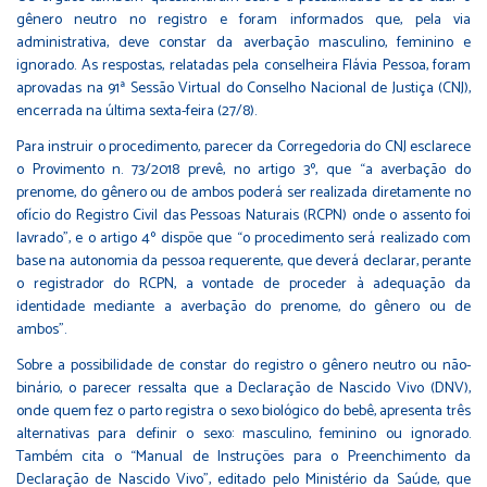
gênero neutro no registro e foram informados que, pela via
administrativa, deve constar da averbação masculino, feminino e
ignorado. As respostas, relatadas pela conselheira Flávia Pessoa, foram
aprovadas na
91ª Sessão Virtual do Conselho Nacional de Justiça (CNJ),
encerrada na última sexta-feira (27/8)
.
Para instruir o procedimento, parecer da Corregedoria do CNJ esclarece
o Provimento n. 73/2018 prevê, no artigo 3º, que “a averbação do
prenome, do gênero ou de ambos poderá ser realizada diretamente no
ofício do Registro Civil das Pessoas Naturais (RCPN) onde o assento foi
lavrado”, e o artigo 4º dispõe que “o procedimento será realizado com
base na autonomia da pessoa requerente, que deverá declarar, perante
o registrador do RCPN, a vontade de proceder à adequação da
identidade mediante a averbação do prenome, do gênero ou de
ambos”.
Sobre a possibilidade de constar do registro o gênero neutro ou não-
binário, o parecer ressalta que a Declaração de Nascido Vivo (DNV),
onde quem fez o parto registra o sexo biológico do bebê, apresenta três
alternativas para definir o sexo: masculino, feminino ou ignorado.
Também cita o “Manual de Instruções para o Preenchimento da
Declaração de Nascido Vivo”, editado pelo Ministério da Saúde, que