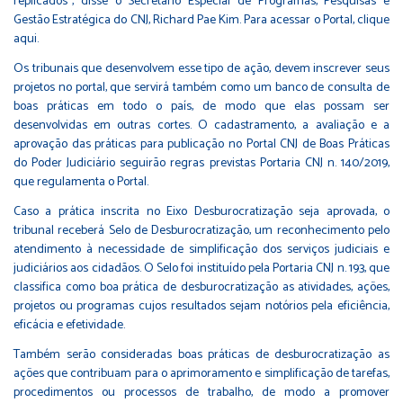
replicados”, disse o Secretário Especial de Programas, Pesquisas e
Gestão Estratégica do CNJ, Richard Pae Kim. Para acessar o Portal,
clique
aqui
.
Os tribunais que desenvolvem esse tipo de ação, devem inscrever seus
projetos no portal, que servirá também como um banco de consulta de
boas práticas em todo o país, de modo que elas possam ser
desenvolvidas em outras cortes. O cadastramento, a avaliação e a
aprovação das práticas para publicação no Portal CNJ de Boas Práticas
do Poder Judiciário seguirão regras previstas
Portaria CNJ n. 140/2019
,
que regulamenta o Portal.
Caso a prática inscrita no Eixo Desburocratização seja aprovada, o
tribunal receberá Selo de Desburocratização, um reconhecimento pelo
atendimento à necessidade de simplificação dos serviços judiciais e
judiciários aos cidadãos. O Selo foi instituído pela
Portaria CNJ n. 193
, que
classifica como boa prática de desburocratização as atividades, ações,
projetos ou programas cujos resultados sejam notórios pela eficiência,
eficácia e efetividade.
Também serão consideradas boas práticas de desburocratização as
ações que contribuam para o aprimoramento e simplificação de tarefas,
procedimentos ou processos de trabalho, de modo a promover