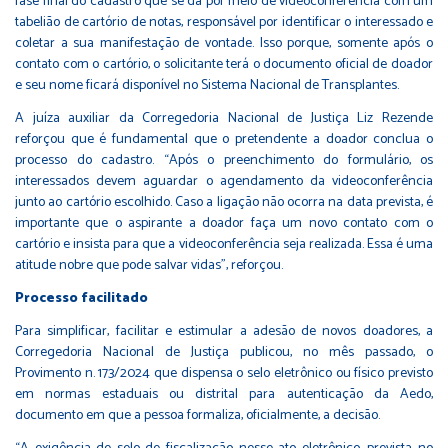
fase final do cadastro que se dá por meio de videoconferência com um
tabelião de cartório de notas, responsável por identificar o interessado e
coletar a sua manifestação de vontade. Isso porque, somente após o
contato com o cartório, o solicitante terá o documento oficial de doador
e seu nome ficará disponível no Sistema Nacional de Transplantes.
A juíza auxiliar da Corregedoria Nacional de Justiça Liz Rezende
reforçou que é fundamental que o pretendente a doador conclua o
processo do cadastro. “Após o preenchimento do formulário, os
interessados devem aguardar o agendamento da videoconferência
junto ao cartório escolhido. Caso a ligação não ocorra na data prevista, é
importante que o aspirante a doador faça um novo contato com o
cartório e insista para que a videoconferência seja realizada. Essa é uma
atitude nobre que pode salvar vidas”, reforçou.
Processo facilitado
Para simplificar, facilitar e estimular a adesão de novos doadores, a
Corregedoria Nacional de Justiça publicou, no mês passado, o
Provimento n. 173/2024 que dispensa o selo eletrônico ou físico previsto
em normas estaduais ou distrital para autenticação da Aedo,
documento em que a pessoa formaliza, oficialmente, a decisão.