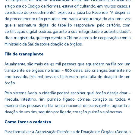
“A exigência de selo de fiscalização nesse ato eletrônico, prevista no
artigo 319 do Código de Normas, estava dificultando, em muitos casos, a
conclusão do procedimento”, explicou a juíza Liz Rezende. “A dispensa
do procedimento não prejudica em nada a segurança do ato, uma vez
que a assinatura digital do tabelião responsável pelo cartório, com
certificação digital padrão, garante a sua integridade e autenticidade”,
diz a magistrada, que representa o CNJ no acordo de cooperação com o
Ministério da Saúde sobre doação de órgãos.
Fila de transplante
Atualmente, são mais de 42 mil pessoas que aguardam na fila por um
transplante de órgãos no Brasil – 500 delas, são crianças. Somente no
ano passado, três mil pessoas faleceram pela falta de doação de um
órgão.
Pelo sistema Aedo, o cidadão poderá escolher qual órgão deseja doar –
medula, intestino, rim, pulmão, fígado, córnea, coração ou todos. A
maioria das pessoas na fila única nacional de transplantes aguarda a
doação de um rim, seguido por fígado, coração, pulmão e pâncreas.
Como fazer o cadastro
Para formalizar a Autorização Eletrônica de Doação de Órgãos (Aedo), o