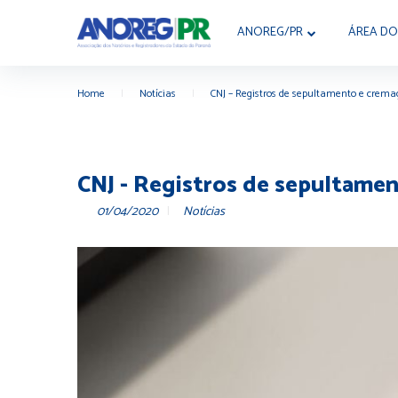
ANOREG/PR
ÁREA DO
Home
|
Notícias
|
CNJ – Registros de sepultamento e crema
CNJ - Registros de sepultame
01/04/2020
Notícias