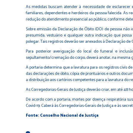
As medidas buscam atender à necessidade de esclarecer e
familiares, dependentes e herdeiros da pessoa falecida. As 
redução do atendimento presencial ao público, conforme dete
Sobre emissão da Declaração de Óbito (DO) de pessoa não ide
presumida, vestuário e qualquer outra indicação que possa 
polegar. Tais registros deverão ser anexados à Declaração d
Para posterior averiguação do local do funeral e inclus
sepultamento/cremação do corpo, deverá anotar, na mesma gui
A portaria determina que a lavratura para os registros civis d
das declarações de óbito, cópia de prontuários e outros docum
a distribuição aos cartórios competentes para a lavratura do regi
As Corregedorias-Gerais de Justiça deverão criar, em até 48 h
De acordo com a portaria, mortes por doença respiratória sus
Covid-19. Caberá às Corregedorias-Gerais de Justiça e às secr
Fonte: Conselho Nacional de Justiça