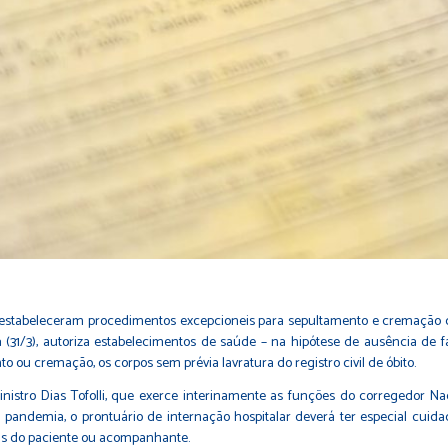
de estabeleceram procedimentos excepcioneis para sepultamento e cremação
ira (31/3), autoriza estabelecimentos de saúde – na hipótese de ausência d
 ou cremação, os corpos sem prévia lavratura do registro civil de óbito.
istro Dias Tofolli, que exerce interinamente as funções do corregedor Nac
 pandemia, o prontuário de internação hospitalar deverá ter especial cuid
tas do paciente ou acompanhante.