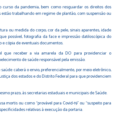
o curso da pandemia, bem como resguardar os direitos dos
ais estão trabalhando em regime de plantão, com suspensão ou
ura ou medida do corpo, cor da pele, sinais aparentes, idade
e possível, fotografia da face e impressão datiloscópica do
o e cópia de eventuais documentos.
ável que receber a via amarela da DO para providenciar o
belecimento de saúde responsável pela emissão.
e saúde caberá o envio, preferencialmente, por meio eletrônico,
ustiça dos estados e do Distrito Federal para que providenciem
mesmo prazo, às secretarias estaduais e municipais de Saúde.
usa mortis ou como “provável para Covid-19” ou “suspeito para
pecificidades relativas à execução da portaria.