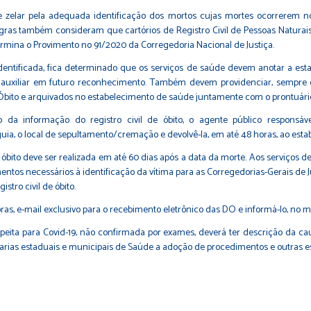
 zelar pela adequada identificação dos mortos cujas mortes ocorrerem n
regras também consideram que cartórios de Registro Civil de Pessoas Natur
rmina o Provimento no 91/2020 da Corregedoria Nacional de Justiça.
ntificada, fica determinado que os serviços de saúde devem anotar a estat
auxiliar em futuro reconhecimento. Também devem providenciar, sempre qu
e Óbito e arquivados no estabelecimento de saúde juntamente com o prontuári
ão da informação do registro civil de óbito, o agente público respons
a, o local de sepultamento/cremação e devolvê-la, em até 48 horas, ao esta
e óbito deve ser realizada em até 60 dias após a data da morte. Aos serviços d
entos necessários à identificação da vítima para as Corregedorias-Gerais de J
stro civil de óbito.
oras, e-mail exclusivo para o recebimento eletrônico das DO e informá-lo, no 
peita para Covid-19, não confirmada por exames, deverá ter descrição da ca
etarias estaduais e municipais de Saúde a adoção de procedimentos e outras es