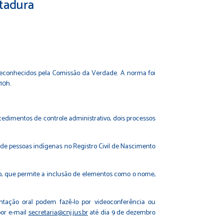
tadura
s reconhecidos pela Comissão da Verdade. A norma foi
10h.
rocedimentos de controle administrativo, dois processos
 de pessoas indígenas no Registro Civil de Nascimento
ão, que permite a inclusão de elementos como o nome,
tação oral podem fazê-lo por videoconferência ou
por e-mail
secretaria@cnj.jus.br
até dia 9 de dezembro