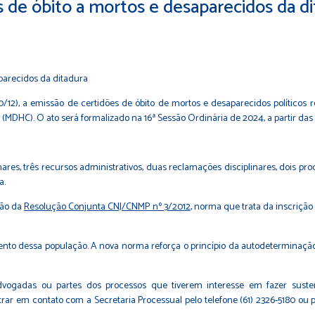
 de óbito a mortos e desaparecidos da di
(10/12), a emissão de certidões de óbito de mortos e desaparecidos político
 (MDHC). O ato será formalizado na 16ª Sessão Ordinária de 2024, a partir das 
linares, três recursos administrativos, duas reclamações disciplinares, dois p
a.
ção da
Resolução Conjunta CNJ/CNMP nº 3/2012
, norma que trata da inscrição
mento dessa população. A nova norma reforça o princípio da autodeterminaç
vogadas ou partes dos processos que tiverem interesse em fazer susten
ar em contato com a Secretaria Processual pelo telefone (61) 2326-5180 ou 